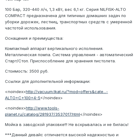
100 Бар, 320-440 л/ч, 1,3 кВт, вес 6,1 кг. Серия NILFISK-ALTO
COMPACT предназначена для типичных домашних задач по
уборки дорожек, лестниц, транспортных средств с умеренной
частотой использования.
Оснащения и преимущества:
Компактный аппарат вертикального исполнения.
Металлическая помпа. Система управления - автоматический
Старт/Стоп. Приспособление для хранения пистолета.
Стоимость: 3500 руб.
Ссылки для дополнительной информации:
<noindex>
http://vacuum.tkat.ru/?mod=offers&cate...-
ALTO+C+100+4-5
</noindex>
<noindex>
http://www.tools-
planet.ru/catalog/281937/3537017.html
</noindex>
Мойка в заводской упаковке!!! Не вскрывалась и не билась!
***Данный девайс отличается высокой надежностью и