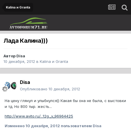
Kalina и Granta
Лада Калина)))
Автор
Disa
10 декабря, 2012
в
Kalina и Granta
Disa
Опубликовано
10 декабря, 2012
На цену глянул и улыбнулся)) Какая бы она не была, с выстовки
и тд. Но 800 тыр. жесть...
http://www.avito.ru/...12g._v_96964425
Изменено
10 декабря, 2012
пользователем Disa