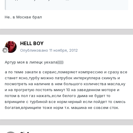
Не.. в Москве брал
HELL BOY
Опубликовано
11 ноября, 2012
Артур моя в липецк уехала)))))
а по теме закати в сервис,померяют компрессию и сразу все
станет ясно,турбу можно патрубок интеркуллера скинуть и
посмотреть на наличие в нем большого количества масла,ну
и на прогретую постоять минут 10 на заведенном моторе и
потом в пол газ нажать,если белого дыма не будет то
впринципе с турбиной все норм.черный если пойдет то смесь
богатая,впринципе тоже норм т.к. машина не совсем сток.