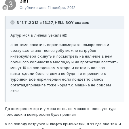
3in1
Опубликовано
11 ноября, 2012
В 11.11.2012 в 13:27, HELL BOY сказал:
Артур моя в липецк уехала)))))
а по теме закати в сервис,померяют компрессию и
сразу все станет ясно,турбу можно патрубок
интеркуллера скинуть и посмотреть на наличие в нем
большого количества масла,ну и на прогретую постоять
минут 10 на заведенном моторе и потом в пол газ
нажать,если белого дыма не будет то впринципе с
турбиной все норм.черный если пойдет то смесь
богатая,впринципе тоже норм т.к. машина не совсем
сток.
Да компресометр и у меня есть.. но можнож плеснуть туда
присадок и компрессия будет ровная.
А по поводу патрубка и люфта крыльчатки, я хз где она там и