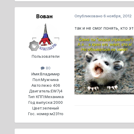
Вован
Опубликовано
6 ноября, 2012
так и не смог понять, кто э
Пользователи
80
Имя:
Владимир
Пол:
Мужчина
Авто:
пежо 406
Двигатель:
EW7j4
Тип КПП:
Механика
Год выпуска:
2000
Цвет:
зеленый
Гос. номер:
м231то