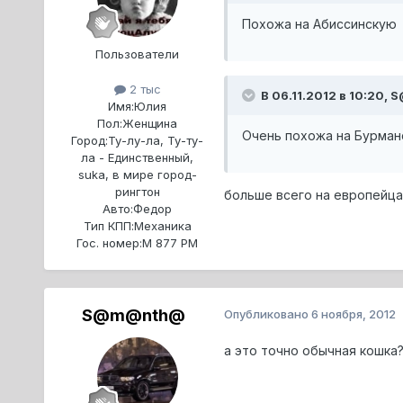
Похожа на Абиссинскую
Пользователи
2 тыс
В 06.11.2012 в 10:20,
Имя:
Юлия
Пол:
Женщина
Очень похожа на Бурман
Город:
Ту-лу-ла, Ту-ту-
ла - Единственный,
suka, в мире город-
рингтон
больше всего на европейца
Авто:
Федор
Тип КПП:
Механика
Гос. номер:
М 877 РМ
S@m@nth@
Опубликовано
6 ноября, 2012
а это точно обычная кошка? 