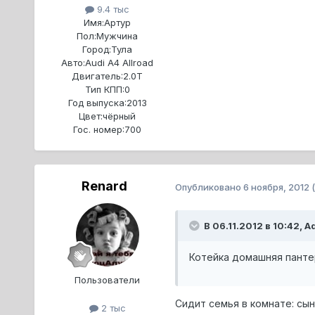
9.4 тыс
Имя:
Артур
Пол:
Мужчина
Город:
Тула
Авто:
Audi A4 Allroad
Двигатель:
2.0T
Тип КПП:
0
Год выпуска:
2013
Цвет:
чёрный
Гос. номер:
700
Renard
Опубликовано
6 ноября, 2012
В 06.11.2012 в 10:42, A
Котейка домашняя панте
Пользователи
Сидит семья в комнате: сын
2 тыс