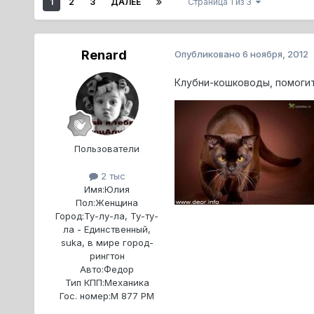
1
2
3
ДАЛЕЕ
Страница 1 из 3
Renard
Опубликовано
6 ноября, 2012
Клубни-кошководы, помогит
Пользователи
2 тыс
Имя:
Юлия
Пол:
Женщина
Город:
Ту-лу-ла, Ту-ту-
ла - Единственный,
suka, в мире город-
рингтон
Авто:
Федор
Тип КПП:
Механика
Гос. номер:
М 877 РМ