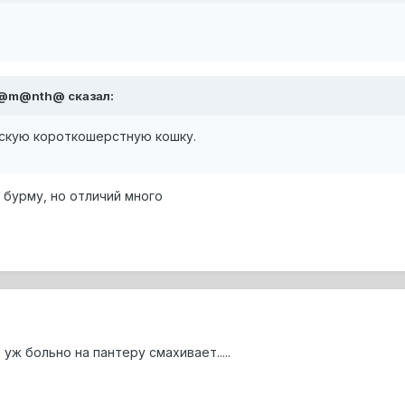
 S@m@nth@ сказал:
скую короткошерстную кошку.
 бурму, но отличий много
уж больно на пантеру смахивает.....