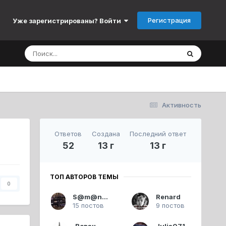
Регистрация
Уже зарегистрированы? Войти
Активность
Ответов
Создана
Последний ответ
52
13 г
13 г
ТОП АВТОРОВ ТЕМЫ
0
S@m@nth@
Renard
15 постов
9 постов
Вован
Julia071