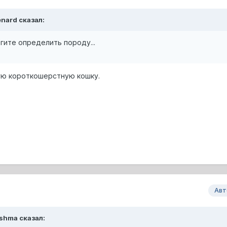
enard сказал:
гите определить породу...
ую короткошерстную кошку.
Авт
ashma сказал: