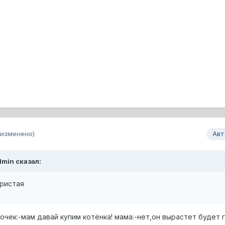
(изменено)
Авт
dmin сказал:
ристая
очек:-мам давай купим котёнка! мама:-нет,он вырастет будет 