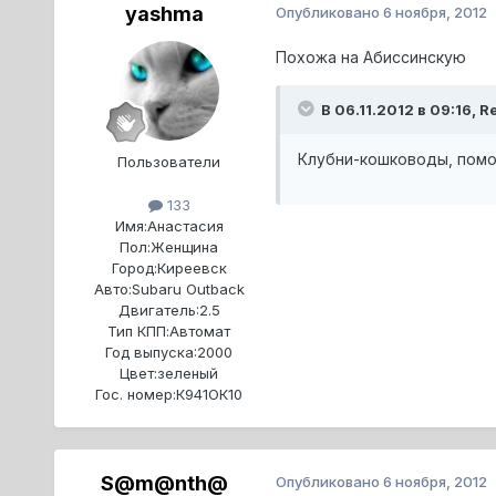
yashma
Опубликовано
6 ноября, 2012
Похожа на Абиссинскую
В 06.11.2012 в 09:16, R
Клубни-кошководы, помо
Пользователи
133
Имя:
Анастасия
Пол:
Женщина
Город:
Киреевск
Авто:
Subaru Outback
Двигатель:
2.5
Тип КПП:
Автомат
Год выпуска:
2000
Цвет:
зеленый
Гос. номер:
К941ОК10
S@m@nth@
Опубликовано
6 ноября, 2012