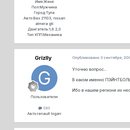
Имя:
Женя
Пол:
Мужчина
Город:
Тула
Авто:
Ваз 21103, nissan
almera gti
Двигатель:
1,6 2,0
Тип КПП:
Механика
Grizlly
Опубликовано
3 сентября, 20
Уточню вопрос...
В каком именно ПЭЙНТБОЛ
Ибо в нашем регионе их неск
Пользователи
585
Авто:
renault logan