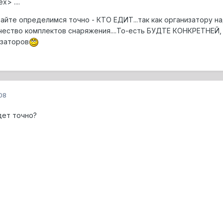
dex>
....
вайте определимся точно - КТО ЕДИТ...так как организатору н
ество комплектов снаряжения....То-есть БУДТЕ КОНКРЕТНЕЙ,
изаторов
08
ет точно?