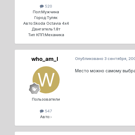
520
Пол:
Мужчина
Город:
Туляк
Авто:
Skoda Octavia 4х4
Двигатель:
1.8т
Тип КПП:
Механика
who_am_I
Опубликовано
3 сентября, 20
Место можно самому выбрат
Пользователи
547
Авто:
-