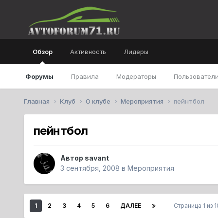
Обзор
Активность
Лидеры
Форумы
Правила
Модераторы
Пользователи
Главная
Клуб
О клубе
Мероприятия
пейнтбол
пейнтбол
Автор
savant
3 сентября, 2008
в
Мероприятия
1
2
3
4
5
6
ДАЛЕЕ
Страница 1 из 