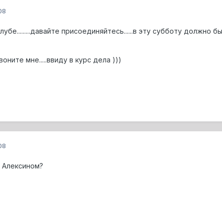
08
клубе.........давайте присоединяйтесь......в эту субботу должно б
оните мне.....ввиду в курс дела )))
08
д Алексином?