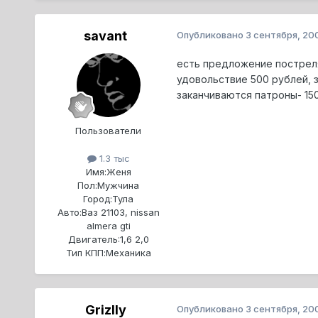
savant
Опубликовано
3 сентября, 20
есть предложение постреля
удовольствие 500 рублей, 
заканчиваются патроны- 150
Пользователи
1.3 тыс
Имя:
Женя
Пол:
Мужчина
Город:
Тула
Авто:
Ваз 21103, nissan
almera gti
Двигатель:
1,6 2,0
Тип КПП:
Механика
Grizlly
Опубликовано
3 сентября, 20