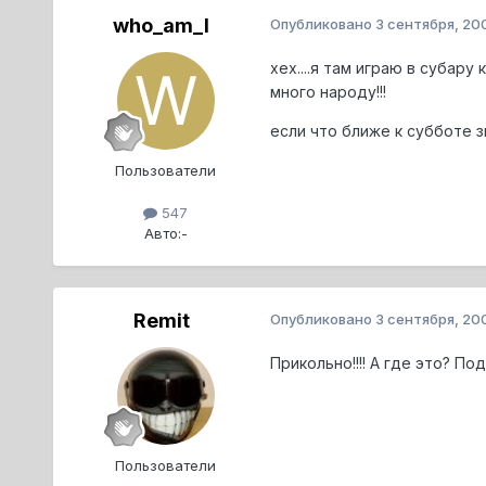
who_am_I
Опубликовано
3 сентября, 20
хех....я там играю в субару 
много народу!!!
если что ближе к субботе зв
Пользователи
547
Авто:
-
Remit
Опубликовано
3 сентября, 20
Прикольно!!!! А где это? По
Пользователи