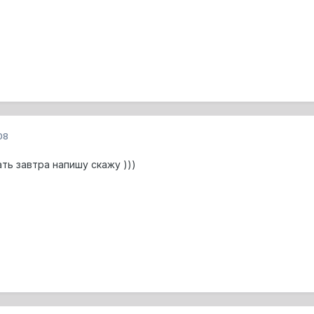
08
ь завтра напишу скажу )))