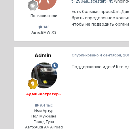
t=290&a...sc&start=45
</noin
Есть большая просьба!...Да
Пользователи
брать определенное коллич
чтобы не подводить орган
143
Авто:
BMW X3
Admin
Опубликовано
4 сентября, 20
Поддерживаю идею! Кто ед
Администраторы
9.4 тыс
Имя:
Артур
Пол:
Мужчина
Город:
Тула
Авто:
Audi A4 Allroad