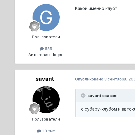
Какой именно клуб?
Пользователи
585
Авто:
renault logan
savant
Опубликовано
3 сентября, 20
savant сказал:
с субару-клубом и авток
Пользователи
1.3 тыс