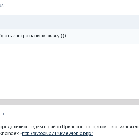
08
рать завтра напишу скажу )))
08
определились...едим в район Прилепов...по ценам - все изложен
<noindex>
http://avtoclub71.ru/viewtopic.php?