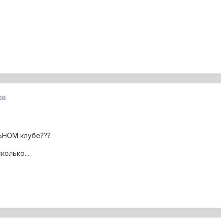
08
ЬНОМ клубе???
олько...