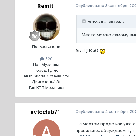
Remit
Опубликовано
3 сентября, 20
who_am_I сказал:
Место можно самому выб
Пользователи
Ага ЦПКиО
520
Пол:
Мужчина
Город:
Туляк
Авто:
Skoda Octavia 4х4
Двигатель:
1.8т
Тип КПП:
Механика
avtoclub71
Опубликовано
4 сентября, 20
....с местом вроде как уже 
правильно...обсуждаем тут