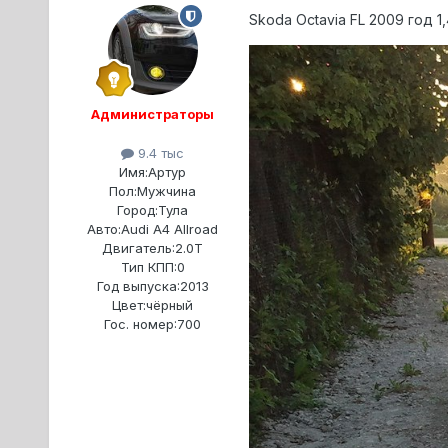
Skoda Octavia FL 2009 год 1
Администраторы
9.4 тыс
Имя:
Артур
Пол:
Мужчина
Город:
Тула
Авто:
Audi A4 Allroad
Двигатель:
2.0T
Тип КПП:
0
Год выпуска:
2013
Цвет:
чёрный
Гос. номер:
700