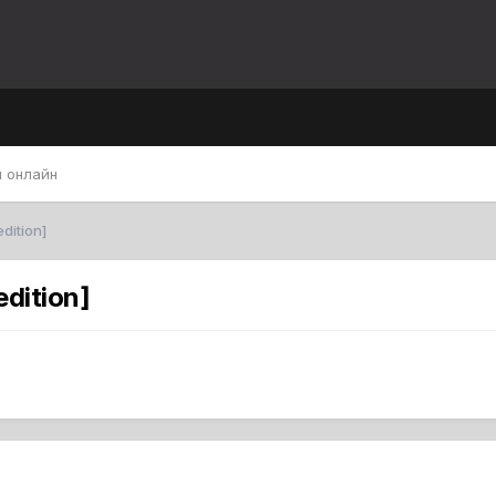
 онлайн
dition]
edition]