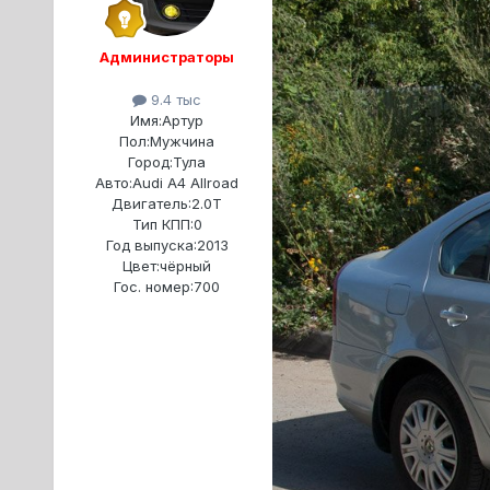
Администраторы
9.4 тыс
Имя:
Артур
Пол:
Мужчина
Город:
Тула
Авто:
Audi A4 Allroad
Двигатель:
2.0T
Тип КПП:
0
Год выпуска:
2013
Цвет:
чёрный
Гос. номер:
700