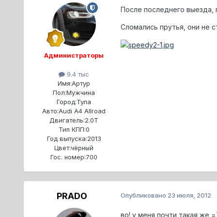
После последнего выезда, п
Сломались прутья, они не с
Администраторы
9.4 тыс
Имя:
Артур
Пол:
Мужчина
Город:
Тула
Авто:
Audi A4 Allroad
Двигатель:
2.0T
Тип КПП:
0
Год выпуска:
2013
Цвет:
чёрный
Гос. номер:
700
PRADO
Опубликовано
23 июля, 2012
во! у меня почти такая же =