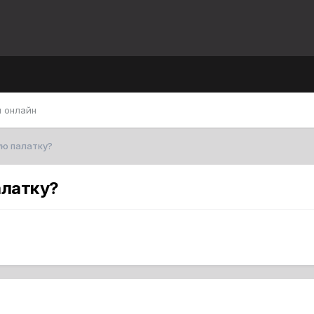
 онлайн
ую палатку?
алатку?