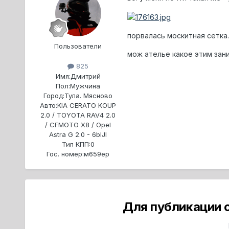
порвалась москитная сетка.
Пользователи
мож ателье какое этим зан
825
Имя:
Дмитрий
Пол:
Мужчина
Город:
Тула. Мясново
Авто:
KIA CERATO KOUP
2.0 / TOYOTA RAV4 2.0
/ CFMOTO X8 / Opel
Astra G 2.0 - 6blJI
Тип КПП:
0
Гос. номер:
м659ер
Для публикации 