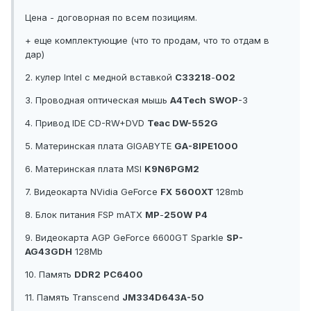
Цена - договорная по всем позициям.
+ еще комплектующие (что то продам, что то отдам в
дар)
2. кулер Intel c медной вставкой
С
33218
-
002
3. Проводная оптическая мышь
A
4
Tech
SWOP
-3
4. Привод IDE CD-RW+DVD
Teac DW-552G
5. Материнская плата GIGABYTE
GA-8IPE1000
6. Материнская плата MSI
K
9
N
6
PGM
2
7. Видеокарта NVidia GeForce
FX
5600
XT
128mb
8. Блок питания FSP mATX
MP
-
250
W
P
4
9. Видеокарта AGP GeForce 6600GT Sparkle
SP-
AG43GDH
128Mb
10. Память
DDR
2
PC
6400
11. Память Transcend
JM334D643A-50