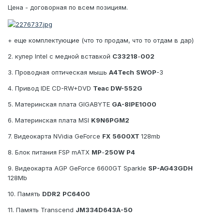
Цена - договорная по всем позициям.
+ еще комплектующие (что то продам, что то отдам в дар)
2. кулер Intel c медной вставкой
С
33218
-
002
3. Проводная оптическая мышь
A
4
Tech
SWOP
-3
4. Привод IDE CD-RW+DVD
Teac DW-552G
5. Материнская плата GIGABYTE
GA-8IPE1000
6. Материнская плата MSI
K
9
N
6
PGM
2
7. Видеокарта NVidia GeForce
FX
5600
XT
128mb
8. Блок питания FSP mATX
MP
-
250
W
P
4
9. Видеокарта AGP GeForce 6600GT Sparkle
SP-AG43GDH
128Mb
10. Память
DDR
2
PC
6400
11. Память Transcend
JM334D643A-50