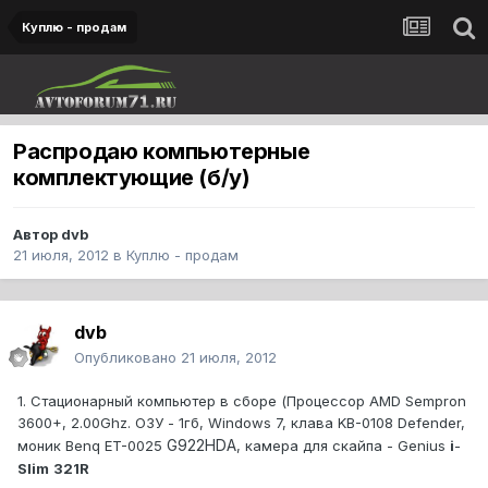
Куплю - продам
Распродаю компьютерные
комплектующие (б/у)
Автор
dvb
21 июля, 2012
в
Куплю - продам
dvb
Опубликовано
21 июля, 2012
1. Стационарный компьютер в сборе (Процессор AMD Sempron
3600+, 2.00Ghz. ОЗУ - 1гб, Windows 7, клава KB-0108 Defender,
G922HDA
моник Benq ET-0025
, камера для скайпа - Genius
i
-
Slim
321R