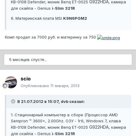
G922HDA
KB-0108 Defender, моник Benq ET-0025
, камера
для скайпа - Genius
i
-
Slim
321R
6. Материнская плата MSI
K
9
N
6
PGM
2
Комп продал за 7000 руб. и материнку за 750
5 месяцев спустя...
scio
Опубликовано
11 января, 2013
В 21.07.2012 в 15:07, dvb сказал:
1. Стационарный компьютер в сборе (Процессор AMD
Sempron ™ 3600+, 2.00Ghz. ОЗУ - 1гб, Windows 7, клава
G922HDA
KB-0108 Defender, моник Benq ET-0025
, камера
для скайпа - Genius
i
-
Slim
321R