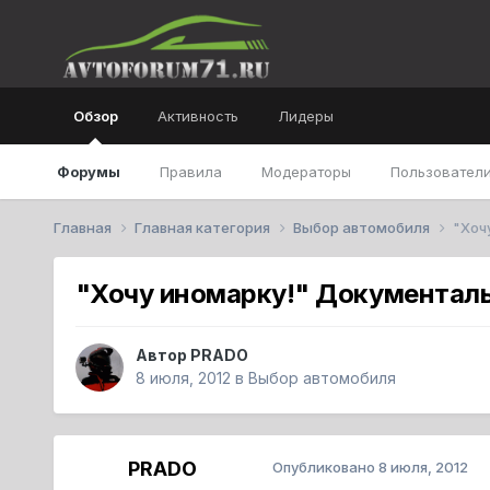
Обзор
Активность
Лидеры
Форумы
Правила
Модераторы
Пользователи
Главная
Главная категория
Выбор автомобиля
"Хоч
"Хочу иномарку!" Документал
Автор
PRADO
8 июля, 2012
в
Выбор автомобиля
PRADO
Опубликовано
8 июля, 2012