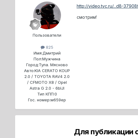
http://video.tvc.ru/...d8-3790
смотрим!
Пользователи
825
Имя:
Дмитрий
Пол:
Мужчина
Город:
Тула. Мясново
Авто:
KIA CERATO KOUP
2.0 / TOYOTA RAV4 2.0
/ CFMOTO X8 / Opel
Astra G 2.0 - 6blJI
Тип КПП:
0
Гос. номер:
м659ер
Для публикации 