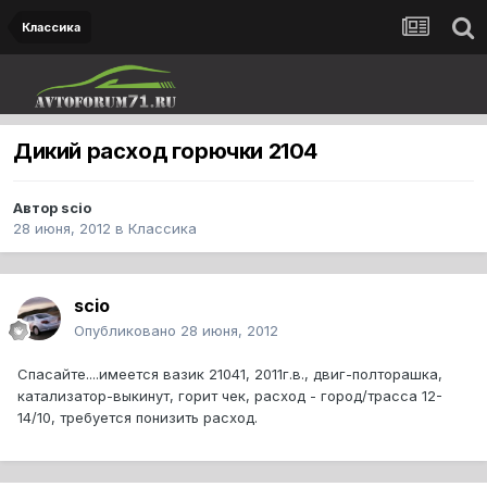
Классика
Дикий расход горючки 2104
Автор
scio
28 июня, 2012
в
Классика
scio
Опубликовано
28 июня, 2012
Спасайте....имеется вазик 21041, 2011г.в., двиг-полторашка,
катализатор-выкинут, горит чек, расход - город/трасса 12-
14/10, требуется понизить расход.