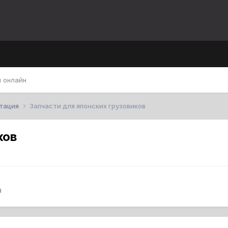
 онлайн
атация
Запчасти для японских грузовиков
ков
я