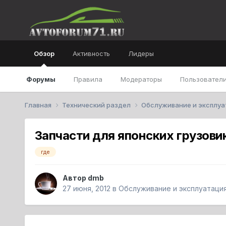
Обзор
Активность
Лидеры
Форумы
Правила
Модераторы
Пользователи
Главная
Технический раздел
Обслуживание и эксплу
Запчасти для японских грузови
где
Автор
dmb
27 июня, 2012
в
Обслуживание и эксплуатаци