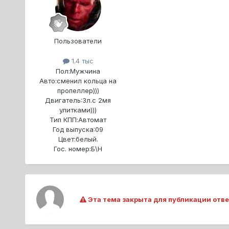
Пользователи
1.4 тыс
Пол:
Мужчина
Авто:
сменил кольца на
пропеллер)))
Двигатель:
3л.с 2мя
улитками)))
Тип КПП:
Автомат
Год выпуска:
09
Цвет:
белый.
Гос. номер:
Б\Н
Эта тема закрыта для публикации отве