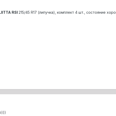
IITTA RSI
215/45 R17 (липучка), комплект 4 шт., состояние хоро
)))