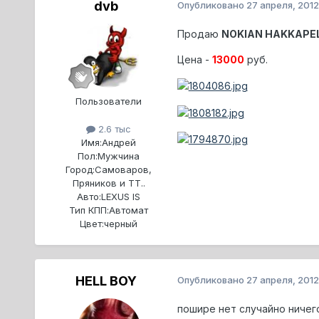
dvb
Опубликовано
27 апреля, 2012
Продаю
NOKIAN HAKKAPEL
Цена -
13000
руб.
Пользователи
2.6 тыс
Имя:
Андрей
Пол:
Мужчина
Город:
Самоваров,
Пряников и ТТ..
Авто:
LEXUS IS
Тип КПП:
Автомат
Цвет:
черный
HELL BOY
Опубликовано
27 апреля, 2012
пошире нет случайно ничего