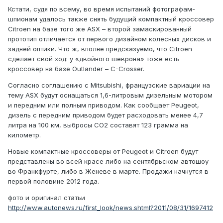
Кстати, судя по всему, во время испытаний фотографам-
шпионам удалось также снять будущий компактный кроссовер
Citroen на базе того же ASX – второй замаскированный
прототип отличается от первого дизайном колесных дисков и
задней оптики. Что ж, вполне предсказуемо, что Citroen
сделает свой ход: у «двойного шеврона» тоже есть
кроссовер на базе Outlander – C-Crosser.
Согласно соглашению с Mitsubishi, французские вариации на
тему ASX будут оснащаться 1,6-литровым дизельным мотором
и передним или полным приводом. Как сообщает Peugeot,
дизель с передним приводом будет расходовать менее 4,7
литра на 100 км, выбросы СО2 составят 123 грамма на
километр.
Новые компактные кроссоверы от Peugeot и Citroen будут
представлены во всей красе либо на сентябрьском автошоу
во Франкфурте, либо в Женеве в марте. Продажи начнутся в
первой половине 2012 года.
фото и оригинал статьи
http://www.autonews.ru/first_look/news.shtml?2011/08/31/1697412