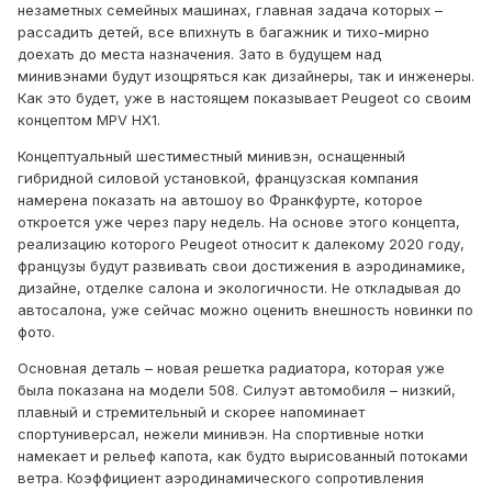
незаметных семейных машинах, главная задача которых –
рассадить детей, все впихнуть в багажник и тихо-мирно
доехать до места назначения. Зато в будущем над
минивэнами будут изощряться как дизайнеры, так и инженеры.
Как это будет, уже в настоящем показывает Peugeot со своим
концептом MPV HX1.
Концептуальный шестиместный минивэн, оснащенный
гибридной силовой установкой, французская компания
намерена показать на автошоу во Франкфурте, которое
откроется уже через пару недель. На основе этого концепта,
реализацию которого Peugeot относит к далекому 2020 году,
французы будут развивать свои достижения в аэродинамике,
дизайне, отделке салона и экологичности. Не откладывая до
автосалона, уже сейчас можно оценить внешность новинки по
фото.
Основная деталь – новая решетка радиатора, которая уже
была показана на модели 508. Силуэт автомобиля – низкий,
плавный и стремительный и скорее напоминает
спортуниверсал, нежели минивэн. На спортивные нотки
намекает и рельеф капота, как будто вырисованный потоками
ветра. Коэффициент аэродинамического сопротивления