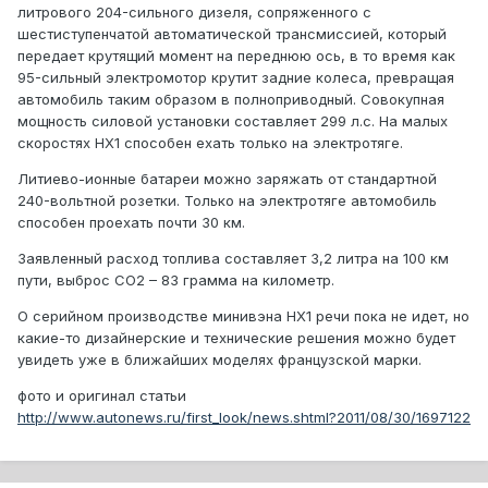
литрового 204-сильного дизеля, сопряженного с
шестиступенчатой автоматической трансмиссией, который
передает крутящий момент на переднюю ось, в то время как
95-сильный электромотор крутит задние колеса, превращая
автомобиль таким образом в полноприводный. Совокупная
мощность силовой установки составляет 299 л.с. На малых
скоростях НХ1 способен ехать только на электротяге.
Литиево-ионные батареи можно заряжать от стандартной
240-вольтной розетки. Только на электротяге автомобиль
способен проехать почти 30 км.
Заявленный расход топлива составляет 3,2 литра на 100 км
пути, выброс СО2 – 83 грамма на километр.
О серийном производстве минивэна НХ1 речи пока не идет, но
какие-то дизайнерские и технические решения можно будет
увидеть уже в ближайших моделях французской марки.
фото и оригинал статьи
http://www.autonews.ru/first_look/news.shtml?2011/08/30/1697122