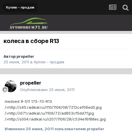
Куплю - продам
колеса в сборе R13
Автор
propeller
25 июня, 2011
в
Куплю - продам
propeller
Опубликовано
25 июня, 2011
medved Я-511 175-70-R13
/>http://s45.radikal.ru/i110/1106/08/7212cef06ed5.jpg
/>http://i071.radikal.ru/1106/72/ad853cf5dd7f.jpg
/>http://s004.radikal.ru/i207/1106/28/c534e16f88ec.jpg
Изменено
25 июня, 2011
пользователем propeller