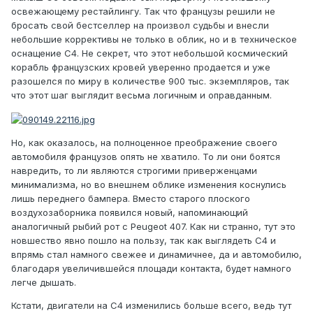
освежающему рестайлингу. Так что французы решили не
бросать свой бестселлер на произвол судьбы и внесли
небольшие коррективы не только в облик, но и в техническое
оснащение С4. Не секрет, что этот небольшой космический
корабль французских кровей уверенно продается и уже
разошелся по миру в количестве 900 тыс. экземпляров, так
что этот шаг выглядит весьма логичным и оправданным.
Но, как оказалось, на полноценное преображение своего
автомобиля французов опять не хватило. То ли они боятся
навредить, то ли являются строгими приверженцами
минимализма, но во внешнем облике изменения коснулись
лишь переднего бампера. Вместо старого плоского
воздухозаборника появился новый, напоминающий
аналогичный рыбий рот с Peugeot 407. Как ни странно, тут это
новшество явно пошло на пользу, так как выглядеть С4 и
впрямь стал намного свежее и динамичнее, да и автомобилю,
благодаря увеличившейся площади контакта, будет намного
легче дышать.
Кстати, двигатели на С4 изменились больше всего, ведь тут