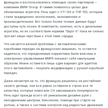
французы и воспользовались помощью своих партнеров –
компании BMW Group. В гамме появилось целых два
обновленных агрегата. Речь идет о VTI 120 и THP 150, которые
стали традиционно экологичнее, экономичнее и
производительнее. Вот только более точные данные будут
доступны чуть позже. В комплекте, конечно, есть и дизельные
агрегаты, но их соответствие нормам “Евро-5” пока не сильно
трогает наши черствые к этой теме сердца.
Что касается вечной проблемы с автоматическими
коробками передач на французских машинах, то остается
надеяться, что определенные коррективы были внесены и
электронно-управляемая BMP6 покажет себя наилучшим
образом. Иначе останется лишь один вариант для адептов
этого автомобиля – покупать модификацию с ручной коробкой
передач.
Даже несмотря на то, что французы решились на рестайлинг
своего детища, они все равно оставили в строю все те
качества, которые помогали С4 завоевывать популярность.
Речь идет прежде всего об уникальном дизайне руля с
неподвижным центром, биксеноне, помощи при старте на
уклоне, а также о системе контроля над рядностью движения.