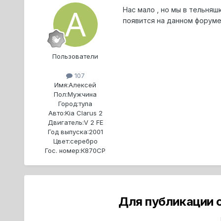
Нас мало , но мы в тельняш
появится на данном форуме
Пользователи
107
Имя:
Алексей
Пол:
Мужчина
Город:
тула
Авто:
Kia Clarus 2
Двигатель:
V 2 FE
Год выпуска:
2001
Цвет:
серебро
Гос. номер:
К870СР
Для публикации 