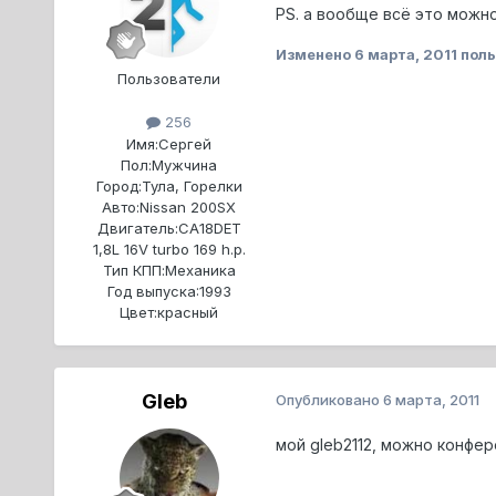
PS. а вообще всё это можно 
Изменено
6 марта, 2011
поль
Пользователи
256
Имя:
Сергей
Пол:
Мужчина
Город:
Тула, Горелки
Авто:
Nissan 200SX
Двигатель:
CA18DET
1,8L 16V turbo 169 h.p.
Тип КПП:
Механика
Год выпуска:
1993
Цвет:
красный
Gleb
Опубликовано
6 марта, 2011
мой gleb2112, можно конфе