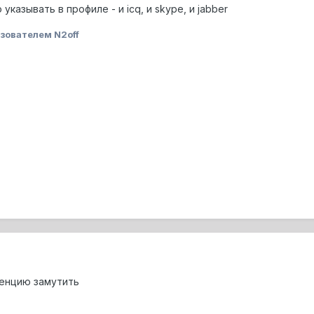
указывать в профиле - и icq, и skype, и jabber
зователем N2off
ренцию замутить