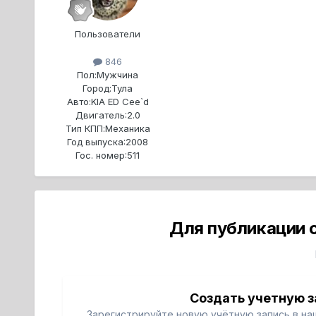
Пользователи
846
Пол:
Мужчина
Город:
Тула
Авто:
KIA ED Cee`d
Двигатель:
2.0
Тип КПП:
Механика
Год выпуска:
2008
Гос. номер:
511
Для публикации 
Создать учетную з
Зарегистрируйте новую учётную запись в на