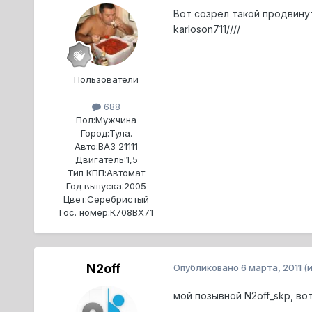
Вот созрел такой продвинут
karloson711////
Пользователи
688
Пол:
Мужчина
Город:
Тула.
Авто:
ВАЗ 21111
Двигатель:
1,5
Тип КПП:
Автомат
Год выпуска:
2005
Цвет:
Серебристый
Гос. номер:
К708ВХ71
N2off
Опубликовано
6 марта, 2011
(
мой позывной N2off_skp, во