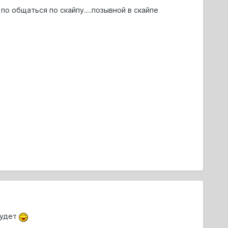
о общаться по скайпу.....позывной в скайпе
будет