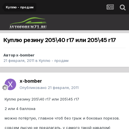
Куплю - продам
Куплю резину 205\40 r17 или 205\45 r17
Автор
x-bomber
21 февраля, 2011
в
Куплю - продам
x-bomber
Опубликовано
21 февраля, 2011
Куплю резину 205\40 r17 или 205\45 r17
2 или 4 баллона
можно потёртую, главное чтоб без грыж и боковых порезов.
совсем лысую не предлагать, у самого такой навалом)