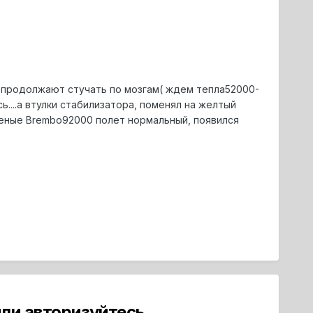
и продолжают стучать по мозгам( ждем тепла52000-
сь....а втулки стабилизатора, поменял на желтый
леные Brembo92000 полет нормальный, появился
ли авторизуйтесь