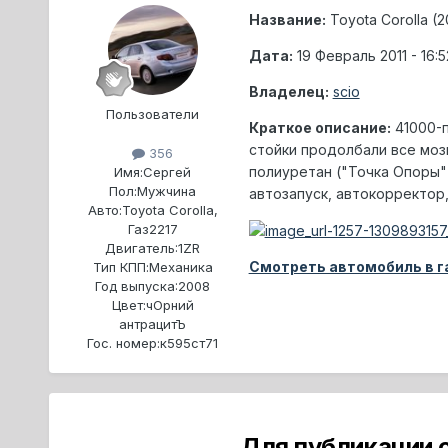
Название:
Toyota Corolla (
Дата:
19 Февраль 2011 - 16:5
Владелец:
scio
Пользователи
Краткое описание:
41000-п
стойки продолбали все мозги
356
полиуретан ("Точка Опоры"
Имя:
Сергей
Пол:
Мужчина
автозапуск, автокорректор
Авто:
Toyota Corolla,
Газ2217
Двигатель:
1ZR
Смотреть автомобиль в 
Тип КПП:
Механика
Год выпуска:
2008
Цвет:
чОрний
антрацитЪ
Гос. номер:
к595ст71
Для публикации 