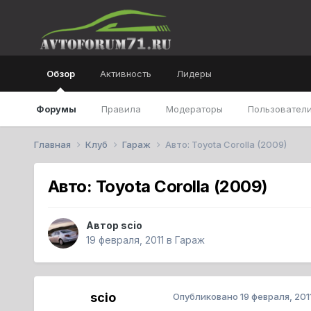
Обзор
Активность
Лидеры
Форумы
Правила
Модераторы
Пользователи
Главная
Клуб
Гараж
Авто: Toyota Corolla (2009)
Авто: Toyota Corolla (2009)
Автор
scio
19 февраля, 2011
в
Гараж
scio
Опубликовано
19 февраля, 201