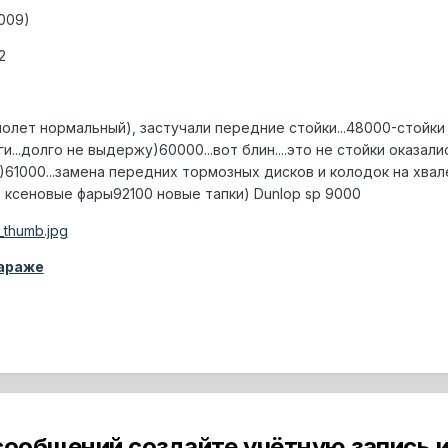
2009)
2
олет нормальный), застучали передние стойки...48000-стойк
...долго не выдержу)60000...вот блин....это не стойки оказали
)61000...замена передних тормозных дисков и колодок на хва
, ксеновые фары92100 новые тапки) Dunlop sp 9000
гараже
сообщений создайте учётную запись и