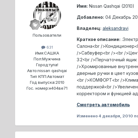
Имя:
Nissan Qashqai (2010)
Добавлено:
04 Декабрь 2010
Владелец:
aleksandravi
Пользователи
Краткое описание:
.Электр
Салона<br />Кондиционер<br
631
/>Сабвуфер<br /><br />Цен
Имя:
САШКА
Пол:
Мужчина
3:2<br />Перчаточный ящик
Город:
тула!
/>Хромированные внутренни
Авто:
nissan qashqai
дверные ручки в цвет кузо
Тип КПП:
Автомат
<br />КОМФОРТ<br />Климат
Год выпуска:
2010
поддержкой<br />Увеличен
Гос. номер:
н404ве71
корректором и функцией ад
Смотреть автомобиль
Изменено
4 декабря, 2010
по