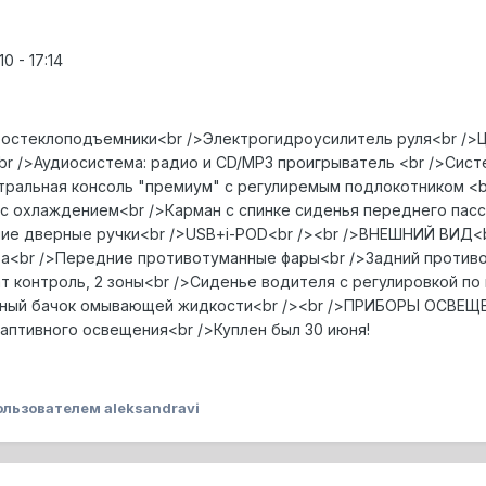
 - 17:14
остеклоподъемники<br />Электрогидроусилитель руля<br />Ц
 />Аудиосистема: радио и CD/MP3 проигрыватель <br />Систем
тральная консоль "премиум" с регулиремым подлокотником <
 с охлаждением<br />Карман с спинке сиденья переднего пас
е дверные ручки<br />USB+i-POD<br /><br />ВНЕШНИЙ ВИД<br
ва<br />Передние противотуманные фары<br />Задний против
 контроль, 2 зоны<br />Сиденье водителя с регулировкой по
ный бачок омывающей жидкости<br /><br />ПРИБОРЫ ОСВЕЩЕ
аптивного освещения<br />Куплен был 30 июня!
льзователем aleksandravi