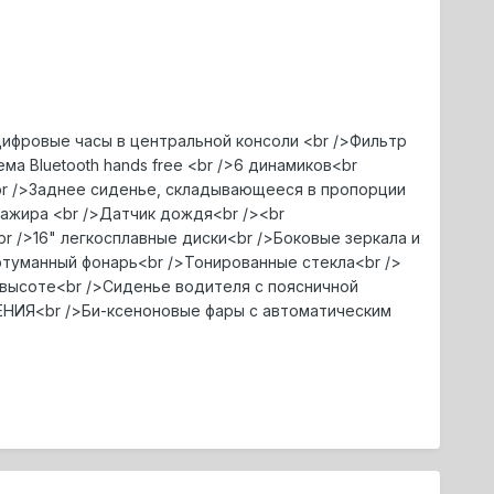
ифровые часы в центральной консоли <br />Фильтр
а Bluetooth hands free <br />6 динамиков<br
br />Заднее сиденье, складывающееся в пропорции
сажира <br />Датчик дождя<br /><br
 />16" легкосплавные диски<br />Боковые зеркала и
отуманный фонарь<br />Тонированные стекла<br />
 высоте<br />Сиденье водителя с поясничной
НИЯ<br />Би-ксеноновые фары с автоматическим