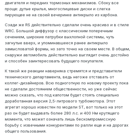
двигателя и передних тормозных механизмов. Сбоку все
проще: дутые крылья, многоспицевые диски и слегка
пирующее не на своей вечеринке антикрыло из карбона.
Сзади же RS действительно сделали очень красиво и в стиле
WRC. Большой диффузор с классическим поперечным
сечением, широкие патрубки выхлопной системы, чуть
загнутые вверх, и упоминавшееся ранее антикрыло
замысловатой формы, но зато точно на своем месте. В общем,
снаружи автомобиль действительно выглядит очень достойно
и способен заинтересовать будущего покупателя.
К такой же реакции наверняка стремятся и представители
технического департамента, ведь негоже отставать от
коллег-дизайнеров. Всю подноготную по новому проекту пока
не сделали достоянием общественности, но уже сейчас
можно сказать, что под капотом будет стоять специально
доработанная версия 2,5-литрового турбомотора. Этот
агрегат хорошо известен по модели ST, вот только на этот
раз он будет выдавать более 280 л.с. и 400 Нм крутящего
момента, что может означать лишь бескомпромиссную
борьбу с извечными конкурентами по ралли еще и на дорогах
общего пользования.