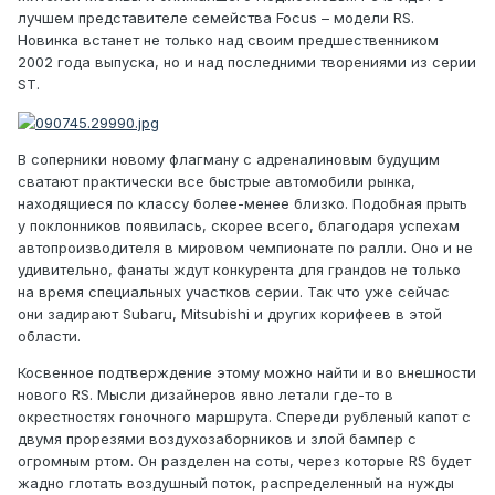
лучшем представителе семейства Focus – модели RS.
Новинка встанет не только над своим предшественником
2002 года выпуска, но и над последними творениями из серии
ST.
В соперники новому флагману с адреналиновым будущим
сватают практически все быстрые автомобили рынка,
находящиеся по классу более-менее близко. Подобная прыть
у поклонников появилась, скорее всего, благодаря успехам
автопроизводителя в мировом чемпионате по ралли. Оно и не
удивительно, фанаты ждут конкурента для грандов не только
на время специальных участков серии. Так что уже сейчас
они задирают Subaru, Mitsubishi и других корифеев в этой
области.
Косвенное подтверждение этому можно найти и во внешности
нового RS. Мысли дизайнеров явно летали где-то в
окрестностях гоночного маршрута. Спереди рубленый капот с
двумя прорезями воздухозаборников и злой бампер с
огромным ртом. Он разделен на соты, через которые RS будет
жадно глотать воздушный поток, распределенный на нужды