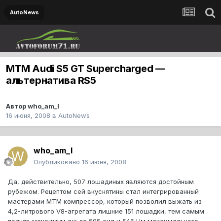
AutoNews
MTM Audi S5 GT Supercharged —
альтернатива RS5
Автор
who_am_I
16 июня, 2008
в
AutoNews
who_am_I
Опубликовано
16 июня, 2008
Да, действительно, 507 лошадиных являются достойным
рубежом. Рецептом сей вкуснятины стал интегрированный
мастерами MTM компрессор, который позволил выжать из
4,2-литрового V8-агрегата лишние 151 лошадки, тем самым