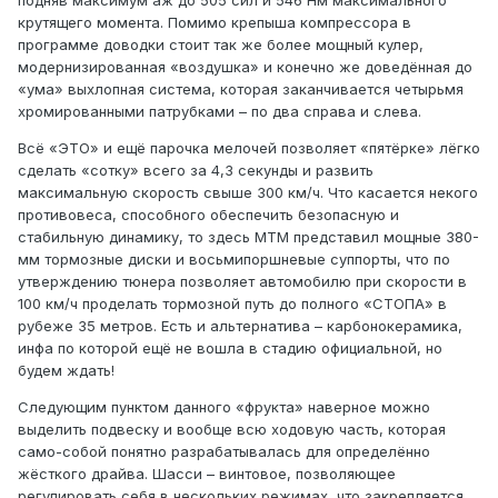
подняв максимум аж до 505 сил и 546 Нм максимального
крутящего момента. Помимо крепыша компрессора в
программе доводки стоит так же более мощный кулер,
модернизированная «воздушка» и конечно же доведённая до
«ума» выхлопная система, которая заканчивается четырьмя
хромированными патрубками – по два справа и слева.
Всё «ЭТО» и ещё парочка мелочей позволяет «пятёрке» лёгко
сделать «сотку» всего за 4,3 секунды и развить
максимальную скорость свыше 300 км/ч. Что касается некого
противовеса, способного обеспечить безопасную и
стабильную динамику, то здесь MTM представил мощные 380-
мм тормозные диски и восьмипоршневые суппорты, что по
утверждению тюнера позволяет автомобилю при скорости в
100 км/ч проделать тормозной путь до полного «СТОПА» в
рубеже 35 метров. Есть и альтернатива – карбонокерамика,
инфа по которой ещё не вошла в стадию официальной, но
будем ждать!
Следующим пунктом данного «фрукта» наверное можно
выделить подвеску и вообще всю ходовую часть, которая
само-собой понятно разрабатывалась для определённо
жёсткого драйва. Шасси – винтовое, позволяющее
регулировать себя в нескольких режимах, что закрепляется