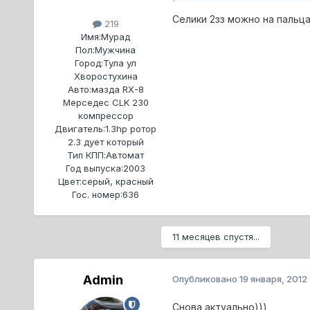
Селики 2зз можно на пальца
219
Имя:
Мурад
Пол:
Мужчина
Город:
Тула ул
Хворостухина
Авто:
мазда RX-8
Мерседес CLK 230
компрессор
Двигатель:
1.3hp ротор
2.3 дует который
Тип КПП:
Автомат
Год выпуска:
2003
Цвет:
серый, красный
Гос. номер:
636
11 месяцев спустя...
Admin
Опубликовано
19 января, 2012
Снова актуально)))