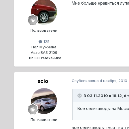
Мне больше нравиться луп
Пользователи
125
Пол:
Мужчина
Авто:
ВАЗ 2109
Тип КПП:
Механика
scio
Опубликовано
4 ноября, 2010
В 03.11.2010 в 18:12, d
Все селикаводы на Моск
Пользователи
все селикаводы тусят во ту