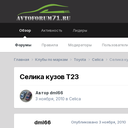
Обзор
Активность
Лидеры
Форумы
Правила
Модераторы
Пользователи
Главная
Клубы по маркам
Toyota
Celica
Селика ку
Селика кузов Т23
Автор
dml66
3 ноября, 2010
в
Celica
dml66
Опубликовано
3 ноября, 2010