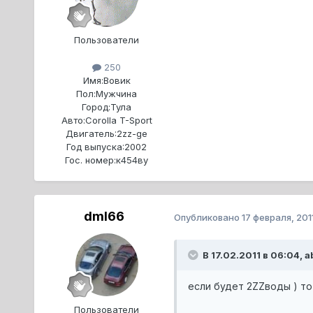
Пользователи
250
Имя:
Вовик
Пол:
Мужчина
Город:
Тула
Авто:
Corolla T-Sport
Двигатель:
2zz-ge
Год выпуска:
2002
Гос. номер:
к454ву
dml66
Опубликовано
17 февраля, 201
В 17.02.2011 в 06:04, 
если будет 2ZZводы ) то
Пользователи