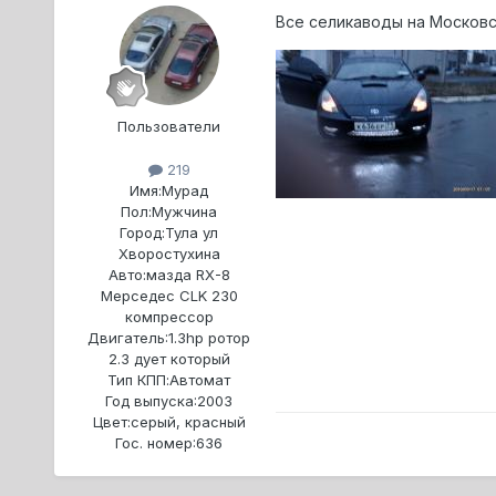
Все селикаводы на Московс
Пользователи
219
Имя:
Мурад
Пол:
Мужчина
Город:
Тула ул
Хворостухина
Авто:
мазда RX-8
Мерседес CLK 230
компрессор
Двигатель:
1.3hp ротор
2.3 дует который
Тип КПП:
Автомат
Год выпуска:
2003
Цвет:
серый, красный
Гос. номер:
636