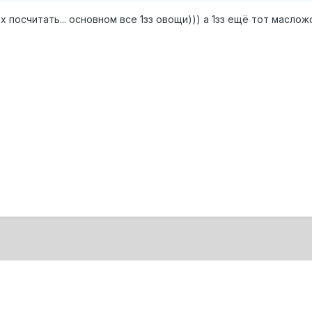
х посчитать... основном все 1зз овощи))) а 1зз ещё тот масло