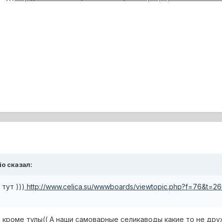
io сказал:
тут )))
http://www.celica.su/wwwboards/viewtopic.php?f=76&t=26
а кроме тулы(( А наши самоварные селикаводы какие то не дру