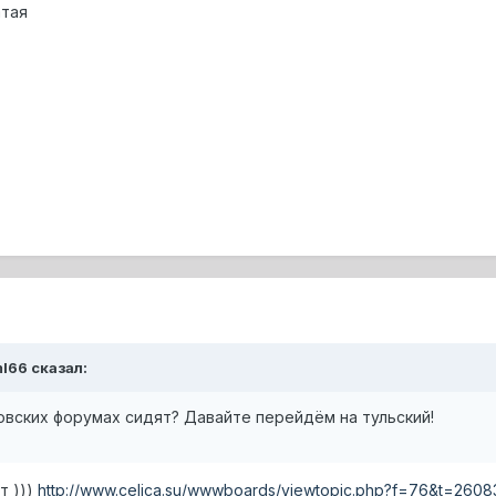
атая
ml66 сказал:
овских форумах сидят? Давайте перейдём на тульский!
т )))
http://www.celica.su/wwwboards/viewtopic.php?f=76&t=2608