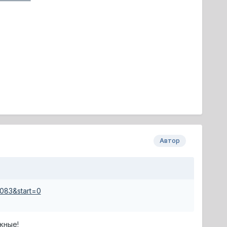
Автор
083&start=0
жные!