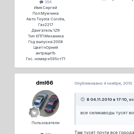
356
Имя:
Сергей
Пол:
Мужчина
Авто:
Toyota Corolla,
Газ2217
Двигатель:
1ZR
Тип КПП:
Механика
Год выпуска:
2008
Цвет:
чОрний
антрацитЪ
Гос. номер:
к595ст71
dml66
Опубликовано
4 ноября, 2010
В 04.11.2010 в 17:10, sc
все селикаводы тусят во 
Пользователи
Там тусят почти все город