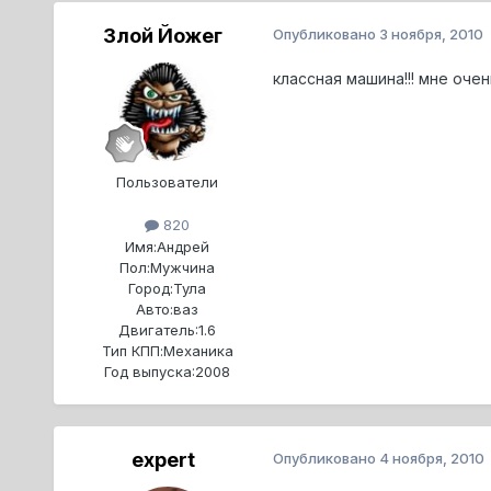
Злой Йожег
Опубликовано
3 ноября, 2010
классная машина!!! мне оче
Пользователи
820
Имя:
Андрей
Пол:
Мужчина
Город:
Тула
Авто:
ваз
Двигатель:
1.6
Тип КПП:
Механика
Год выпуска:
2008
expert
Опубликовано
4 ноября, 2010