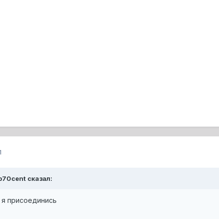
1
ab70cent сказал:
 я присоединись