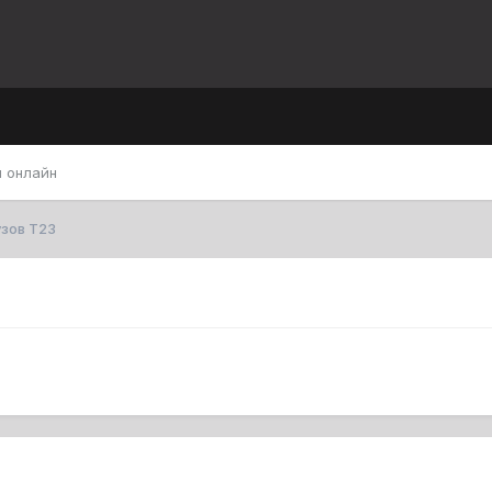
 онлайн
зов Т23