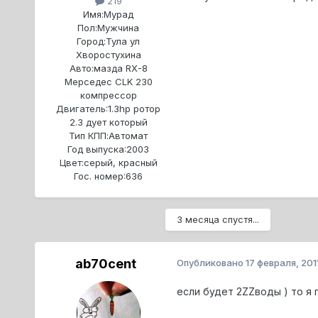
219
Имя:
Мурад
Пол:
Мужчина
Город:
Тула ул
Хворостухина
Авто:
мазда RX-8
Мерседес CLK 230
компрессор
Двигатель:
1.3hp ротор
2.3 дует который
Тип КПП:
Автомат
Год выпуска:
2003
Цвет:
серый, красный
Гос. номер:
636
3 месяца спустя...
ab70cent
Опубликовано
17 февраля, 201
если будет 2ZZводы ) то я