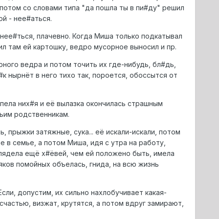
 потом со словами типа "да пошла ты в пи#ду" решил
ой - нее#аться.
нее#ться, плачевно. Когда Миша только подкатывал
тил там ей картошку, ведро мусорное выносил и пр.
рного ведра и потом точить их где-нибудь, бл#дь,
#к нырнёт в него тихо так, пороется, обоссытся от
успела них#я и её вылазка окончилась страшным
ьим родственникам.
ь, прыжки затяжные, сука... её искали-искали, потом
ре в семье, а потом Миша, идя с утра на работу,
лядела ещё х#ёвей, чем ей положено быть, имела
яков помойных объелась, гнида, на всю жизнь
Если, допустим, их сильно нахлобучивает какая-
частью, визжат, крутятся, а потом вдруг замирают,