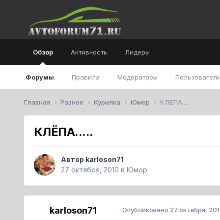
Обзор
Активность
Лидеры
Форумы
Правила
Модераторы
Пользователи
Главная
Разное
Курилка
Юмор
КЛЁПА.....
КЛЁПА.....
Автор
karloson71
27 октября, 2010
в
Юмор
karloson71
Опубликовано
27 октября, 20