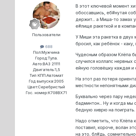
В этот ключевой момент хит
обоссавшись, еб#нутая соба
держит... а Миша-то замах у
е#лище ракеткой и в компан
Пользователи
У Миши эта ракетка в двух 
бросил, как ребёнок - каку
688
Пол:
Мужчина
Чудесным образом Клёпа бы
Город:
Тула.
случился коллапс нервных си
Авто:
ВАЗ 21111
ейную головёшку каждая и о
Двигатель:
1,5
Тип КПП:
Автомат
На этот раз потеря ориент
Год выпуска:
2005
местности непонятными диаг
Цвет:
Серебристый
Гос. номер:
К708ВХ71
Буквально через пару неде
бадминтон... Ну и когда мы
бедную хиврю на поиграть.
Надо отметить, что Клёпа к
поставил, короче, волан эт
на это, бл#дь, сомнительно