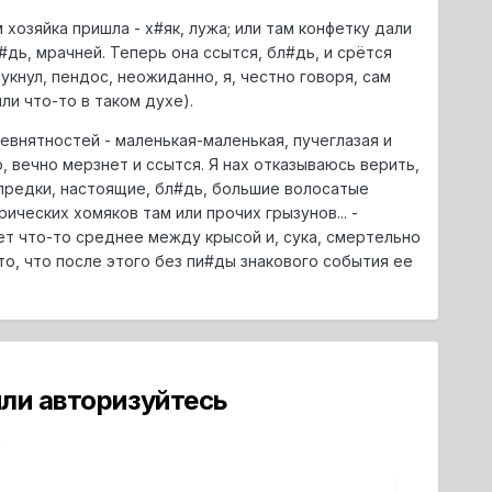
хозяйка пришла - х#як, лужа; или там конфетку дали
л#дь, мрачней. Теперь она ссытся, бл#дь, и срётся
пукнул, пендос, неожиданно, я, честно говоря, сам
ли что-то в таком духе).
невнятностей - маленькая-маленькая, пучеглазая и
о, вечно мерзнет и ссытся. Я нах отказываюсь верить,
 предки, настоящие, бл#дь, большие волосатые
ических хомяков там или прочих грызунов... -
т что-то среднее между крысой и, сука, смертельно
то, что после этого без пи#ды знакового события ее
ли авторизуйтесь
й