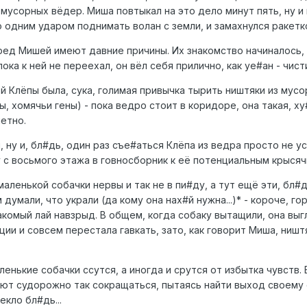
мусорных вёдер. Миша повтыкал на это дело минут пять, ну и
о одним ударом поднимать волан с земли, и замахнулся ракетк
ред Мишей имеют давние причины. Их знакомство начиналось, 
пока к ней не переехал, он вёл себя прилично, как уе#ан - чис
й Клёпы была, сука, голимая привычка тырить ништяки из мусо
ы, хомячьи гены) - пока ведро стоит в коридоре, она такая, ху
етно.
, ну и, бл#дь, один раз съе#аться Клёпа из ведра просто не 
с восьмого этажа в говносборник к её потенциальным крысяч
аленькой собачки нервы и так не в пи#ду, а тут ещё эти, бл#д
думали, что украли (да кому она нах#й нужна...)* - короче, го
комый лай навзрыд. В общем, когда собаку вытащили, она выг
и и совсем перестала гавкать, зато, как говорит Миша, ништ
ленькие собачки ссутся, а иногда и срутся от избытка чувств. 
ают судорожно так сокращаться, пытаясь найти выход своему с
екло бл#дь...