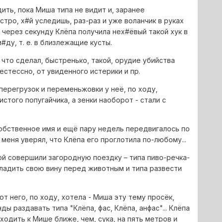
ить, пока Миша типа не видит и, заранее
стро, х#й уследишь, раз-раз и уже воланчик в руках
е, через секунду Клёпа получила нех#ёвый такой хук в
#ду, т. е. в близлежащие кусты.
 что сделал, быстренько, такой, орудие убийства
естессно, от увиденного истерики и пр.
перегрузок и переменьжовки у неё, по ходу,
истого попугайчика, а зенки наоборот - стали с
собственное имя и ещё пару недель передвигалось по
меня уверял, что Клёпа его проглотила по-любому...
ой совершили загородную поездку – типа пиво-речка-
агладить свою вину перед животным и типа развести
т него, по ходу, хотела - Миша эту тему просёк,
ы раздавать типа "Клёпа, фас, Клёпа, анфас"... Клёпа
ходить к Мише ближе, чем, сука, на пять метров и