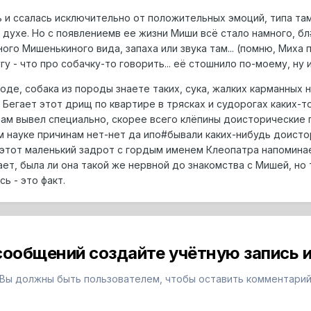
и ссалась исключительно от положительных эмоций, типа там 
ком духе. Но с появлениемв ее жизни Миши всё стало намного, б
дного Мишенькиного вида, запаха или звука там... (помню, Миха 
у - что про собачку-то говорить... её стошнило по-моему, ну и
роде, собака из породы знаете таких, сука, жалких карманных 
. Бегает этот дрищ по квартире в трясках и судорогах каких-т
там вывел специально, скорее всего клёпины доисторические
м науке причинам нет-нет да ипо#бывали каких-нибудь доистор
этот маленький задрот с гордым именем Клеопатра напоминае
ает, была ли она такой же нервной до знакомства с Мишей, но 
ь - это факт.
сообщений создайте учётную запись и
Вы должны быть пользователем, чтобы оставить комментари