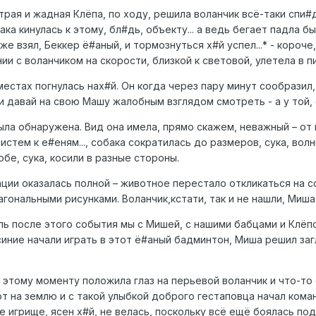
рая и жадная Клёпа, по ходу, решила воланчик всё-таки спи#д
ка кинулась к этому, бл#дь, объекту... а ведь бегает падла бы
же взял, Беккер ё#аный, и тормознуться х#й успел...* - короч
ии с воланчиком на скорости, близкой к световой, улетела в пи
местах погнулась нах#й. Он когда через пару минут сообразил,
, и давай на свою Машу жалобным взглядом смотреть - а у той, 
ла обнаружена. Вид она имела, прямо скажем, неважный – от 
стем к е#еням..., собака сократилась до размеров, сука, волн
бе, сука, косили в разные стороны.
ации оказалась полной – животное перестало откликаться на 
ональными рисунками. Воланчик,кстати, так и не нашли, Миша 
ль после этого события мы с Мишей, с нашими бабцами и Клёп
 синие начали играть в этот ё#аный бадминтон, Миша решил з
 этому моменту положила глаз на перьевой воланчик и что-то о
от на землю и с такой улыбкой доброго гестаповца начал команд
е игрище, ясен х#й, не велась, поскольку всё ещё боялась под