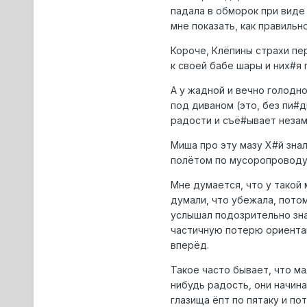
падала в обморок при виде 
мне показать, как правильн
Короче, Клёпины страхи пе
к своей бабе шары и них#я 
А у жадной и вечно голодно
под диваном (это, без пи#д
радости и съё#ывает незам
Миша про эту мазу Х#й знал
полётом по мусоропроводу 
Мне думается, что у такой м
думали, что убежала, потом 
услышал подозрительно зна
частичную потерю ориентаци
вперёд.
Такое часто бывает, что ма
нибудь радость, они начин
глазища ёпт по пятаку и пот