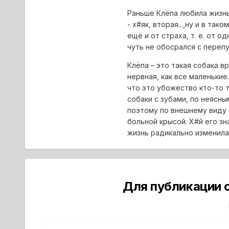
Раньше Клёпа любила жизнь 
- х#як, вторая...,ну и в та
ещё и от страха, т. е. от о
чуть не обосрался с перепуг
Клёпа – это такая собака в
нервная, как все маленькие
что это убожество кто-то 
собаки с зубами, по неясны
поэтому по внешнему виду 
больной крысой. Х#й его зн
жизнь радикально изменилас
Для публикации 