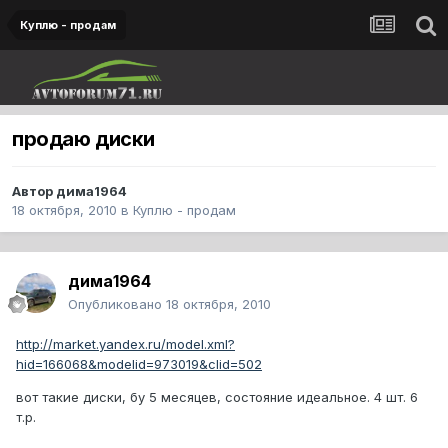
Куплю - продам
продаю диски
Автор
дима1964
18 октября, 2010
в
Куплю - продам
дима1964
Опубликовано
18 октября, 2010
http://market.yandex.ru/model.xml?
hid=166068&modelid=973019&clid=502
вот такие диски, бу 5 месяцев, состояние идеальное. 4 шт. 6
т.р.