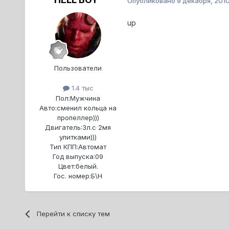
Опубликовано
9 декабря, 201
up
Пользователи
1.4 тыс
Пол:
Мужчина
Авто:
сменил кольца на
пропеллер)))
Двигатель:
3л.с 2мя
улитками)))
Тип КПП:
Автомат
Год выпуска:
09
Цвет:
белый.
Гос. номер:
Б\Н
Перейти к списку тем