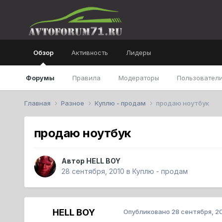
Обзор
Активность
Лидеры
Форумы
Правила
Модераторы
Пользователи
Главная
Разное
Куплю - продам
продаю ноутбук
продаю ноутбук
Автор
HELL BOY
28 сентября, 2010
в
Куплю - продам
HELL BOY
Опубликовано
28 сентября, 2