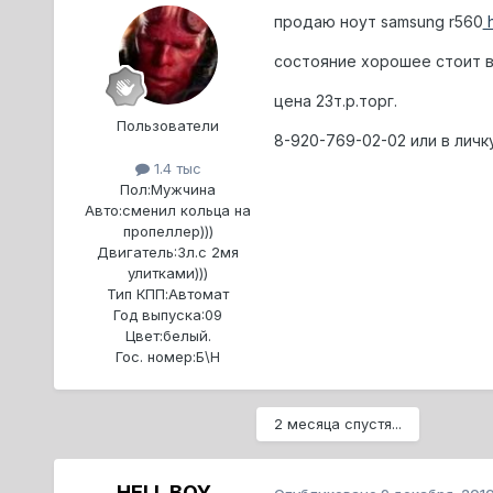
продаю ноут samsung r560
h
состояние хорошее стоит ви
цена 23т.р.торг.
Пользователи
8-920-769-02-02 или в личк
1.4 тыс
Пол:
Мужчина
Авто:
сменил кольца на
пропеллер)))
Двигатель:
3л.с 2мя
улитками)))
Тип КПП:
Автомат
Год выпуска:
09
Цвет:
белый.
Гос. номер:
Б\Н
2 месяца спустя...
HELL BOY