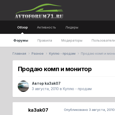
Обзор
Активность
Лидеры
Форумы
Правила
Модераторы
Пользователи
Главная
Разное
Куплю - продам
Продаю комп и мон
Продаю комп и монитор
Автор
ka3ak07
3 августа, 2010
в
Куплю - продам
ka3ak07
Опубликовано
3 августа, 2010