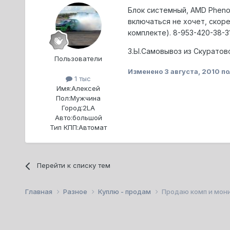
Блок системный, AMD Phenom 
включаться не хочет, скоре
комплекте). 8-953-420-38-3
З.Ы.Самовывоз из Скуратов
Пользователи
Изменено
3 августа, 2010
по
1 тыс
Имя:
Алексей
Пол:
Мужчина
Город:
2LA
Авто:
большой
Тип КПП:
Автомат
Перейти к списку тем
Главная
Разное
Куплю - продам
Продаю комп и мон