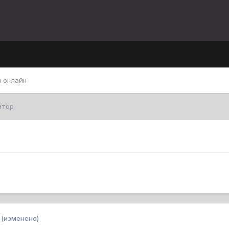
 онлайн
итор
(изменено)