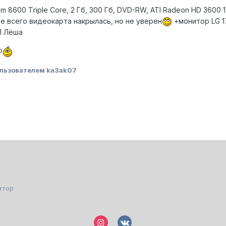
8600 Тriple Сore, 2 Гб, 300 Гб, DVD-RW, ATI Radeon HD 3600 1
е всего видеокарта накрылась, но не уверен
+монитор LG 17
1 Лёша
о
льзователем ka3ak07
итор