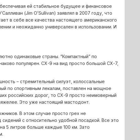
беспечивая ей стабильное будущее и финансовое
ливан (Jim O’Sullivan) заявлял в 2007 году, что
ает в себе все качества настоящего американского
лении и неожиданно универсален в использовании. И
лютно одинаковые страны. “Компактный” по
наково популярен. CX-9 на вид просто большой CX-7,
шность – стремительный силуэт, колоссальные
нный по спортивным лекалам, поставлен на мощное
ших российских дорог, то CX-9 просто неимоверный
 тяжелее. Это уже настоящий мастодонт.
жников. В этом случае просто грех не
 сидений с относительно удобной посадкой. Все это
на 5 литров больше каждые 100 км. Зато
м.