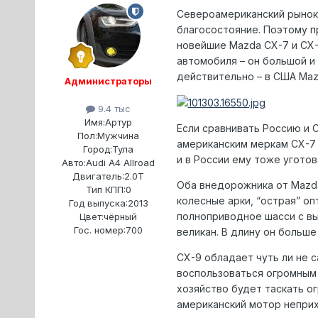
Североамериканский рынок
благосостояние. Поэтому п
новейшие Mazda CX-7 и CX-
автомобиля – он большой и
действительно – в США Maz
Администраторы
9.4 тыс
Имя:
Артур
Если сравнивать Россию и 
Пол:
Мужчина
американским меркам CX-7 
Город:
Тула
и в России ему тоже уготов
Авто:
Audi A4 Allroad
Двигатель:
2.0T
Оба внедорожника от Mazda
Тип КПП:
0
колесные арки, “острая” о
Год выпуска:
2013
полноприводное шасси с вы
Цвет:
чёрный
Гос. номер:
700
великан. В длину он больше
CX-9 обладает чуть ли не 
воспользоваться огромным 
хозяйство будет таскать ог
американский мотор неприхо