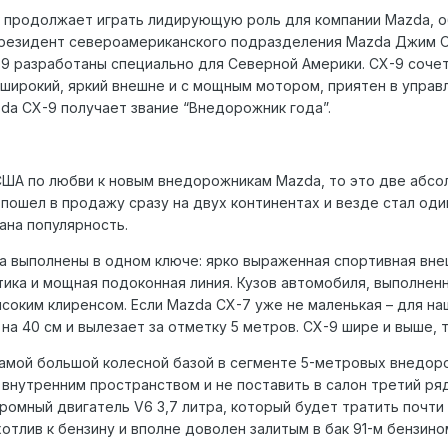
 продолжает играть лидирующую роль для компании Mazda, о
резидент североамериканского подразделения Mazda Джим О’Сал
9 разработаны специально для Северной Америки. CX-9 сочет
 широкий, яркий внешне и с мощным мотором, приятен в управ
da CX-9 получает звание “Внедорожник года”.
США по любви к новым внедорожникам Mazda, то это две абсо
пошел в продажу сразу на двух континентах и везде стал оди
ана популярность.
 выполнены в одном ключе: ярко выраженная спортивная вне
птика и мощная подоконная линия. Кузов автомобиля, выполне
соким клиренсом. Если Mazda CX-7 уже не маленькая – для на
 на 40 см и вылезает за отметку 5 метров. CX-9 шире и выше,
самой большой колесной базой в сегменте 5-метровых внедоро
внутренним пространством и не поставить в салон третий ряд
ромный двигатель V6 3,7 литра, который будет тратить почти 
тлив к бензину и вполне доволен залитым в бак 91-м бензино