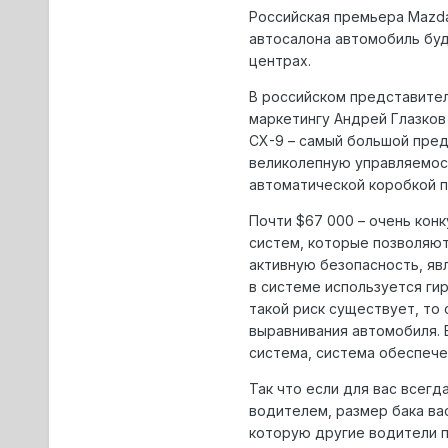
Российская премьера Mazda
автосалона автомобиль буде
центрах.
В российском представител
маркетингу Андрей Глазков
CX-9 – самый большой пред
великолепную управляемость
автоматической коробкой п
Почти $67 000 – очень кон
систем, которые позволяют
активную безопасность, явл
в системе используется ги
такой риск существует, то
выравнивания автомобиля. 
система, система обеспече
Так что если для вас всег
водителем, размер бака вас
которую другие водители п