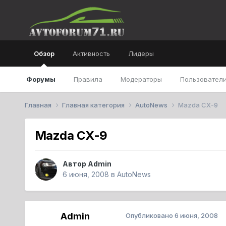
Обзор
Активность
Лидеры
Форумы
Правила
Модераторы
Пользователи
Главная
Главная категория
AutoNews
Mazda CX-9
Mazda CX-9
Автор
Admin
6 июня, 2008
в
AutoNews
Admin
Опубликовано
6 июня, 2008