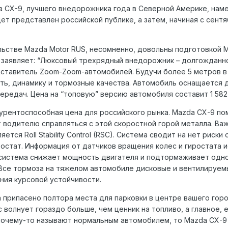
 CX-9, лучшего внедорожника года в Северной Америке, намеч
т представлен российской публике, а затем, начиная с сентя
ьстве Mazda Motor RUS, несомненно, довольны подготовкой M
 заявляет: “Люксовый трехрядный внедорожник – долгожданн
ставитель Zoom-Zoom-автомобилей. Будучи более 5 метров в 
, динамику и тормозные качества. Автомобиль оснащается дви
ередач. Цена на “топовую” версию автомобиля составит 1 582
курентоспособная цена для российского рынка. Mazda CX-9 
 водителю справляться с этой скоростной горой металла. Ва
яется Roll Stability Control (RSC). Система сводит на нет рис
ростат. Информация от датчиков вращения колес и гиростата и
 система снижает мощность двигателя и подтормаживает одно
Все тормоза на тяжелом автомобиле дисковые и вентилируемы
ния курсовой устойчивости.
да припасено полтора места для парковки в центре вашего го
 волнует гораздо больше, чем ценник на топливо, а главное, 
очему-то называют нормальным автомобилем, то Mazda CX-9 