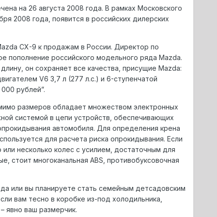
ена на 26 августа 2008 года. В рамках Московского
бря 2008 года, появится в российских дилерских
azda CX-9 к продажам в России. Директор по
ое пополнение российского модельного ряда Mazda.
длину, он сохраняет все качества, присущие Mazda:
гателем V6 3,7 л (277 л.с.) и 6-ступенчатой
 000 рублей”.
помимо размеров обладает множеством электронных
жной системой в цепи устройств, обеспечивающих
ки опрокидывания автомобиля. Для определения крена
спользуется для расчета риска опрокидывания. Если
 или несколько колес с усилием, достаточным для
е, стоит многоканальная ABS, противобуксовочная
рода или вы планируете стать семейным детсадовским
если вам тесно в коробке из-под холодильника,
– явно ваш размерчик.