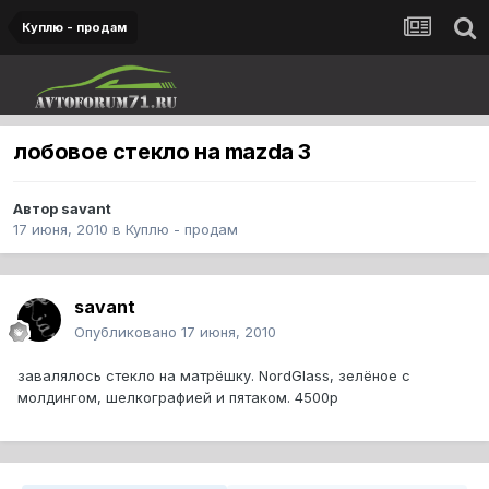
Куплю - продам
лобовое стекло на mazda 3
Автор
savant
17 июня, 2010
в
Куплю - продам
savant
Опубликовано
17 июня, 2010
завалялось стекло на матрёшку. NordGlass, зелёное с
молдингом, шелкографией и пятаком. 4500р