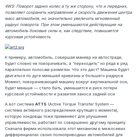
4WS: Поворот задних колес в ту же сторону, что и передних,
позволяет сохранить направление и скорость движения центра
масс автомобиля, но значительно увеличить мгновенный
радиус поворота. При этом уменьшаются действующие на
автомобиль боковые силы и, как следствие, повышается
курсовая устойчивость
К примеру, автомобиль, совершая маневр на автостраде,
будет словно не поворачивать, а "переходить" из ряда в ряд
параллельно полосам разметки. Что это даст? Машина будет
двигаться по дуге меньшей кривизны и большего радиуса.
Момент, поворачивающий машину вокруг вертикальной оси,
будет меньше — стало быть, уменьшится и риск потери
курсовой устойчивости и развития заноса задней оси
А вот система
ATTS
(Active Torque Transfer System —
система активного распределения крутящего момента),
которую хондовцы тоже применяют для улучшения
управляемости, работает по совершенно другому принципу.
Сначала фирма использовала этот механизм в межосевых
дифференциалах своих полноприводных автомобилей для