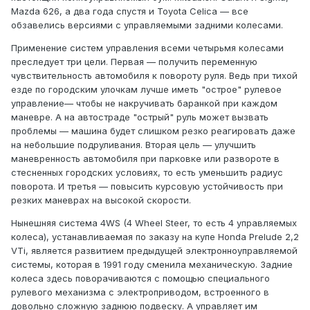
Mazda 626, а два года спустя и Toyota Celica — все
обзавелись версиями с управляемыми задними колесами.
Применение систем управления всеми четырьмя колесами
преследует три цели. Первая — получить переменную
чувствительность автомобиля к повороту руля. Ведь при тихой
езде по городским улочкам лучше иметь "острое" рулевое
управление— чтобы не накручивать баранкой при каждом
маневре. А на автостраде "острый" руль может вызвать
проблемы — машина будет слишком резко реагировать даже
на небольшие подруливания. Вторая цель — улучшить
маневренность автомобиля при парковке или развороте в
стесненных городских условиях, то есть уменьшить радиус
поворота. И третья — повысить курсовую устойчивость при
резких маневрах на высокой скорости.
Нынешняя система 4WS (4 Wheel Steer, то есть 4 управляемых
колеса), устанавливаемая по заказу на купе Honda Prelude 2,2
VTi, является развитием предыдущей электронноуправляемой
системы, которая в 1991 году сменила механическую. Задние
колеса здесь поворачиваются с помощью специального
рулевого механизма с электроприводом, встроенного в
довольно сложную заднюю подвеску. А управляет им