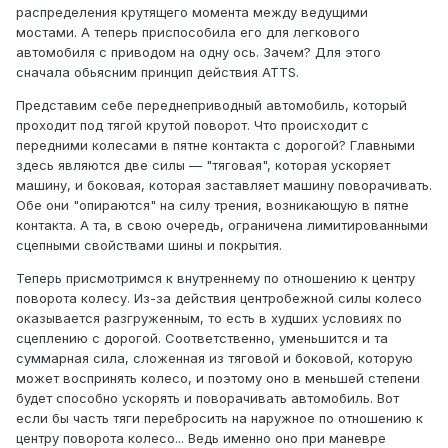
распределения крутящего момента между ведущими
мостами. А теперь приспособила его для легкового
автомобиля с приводом на одну ось. Зачем? Для этого
сначала обьясним принцип действия ATTS.
Представим себе переднеприводный автомобиль, который
проходит под тягой крутой поворот. Что происходит с
передними колесами в пятне контакта с дорогой? Главными
здесь являются две силы — "тяговая", которая ускоряет
машину, и боковая, которая заставляет машину поворачивать.
Обе они "опираются" на силу трения, возникающую в пятне
контакта. А та, в свою очередь, ограничена лимитированными
сцепными свойствами шины и покрытия.
Теперь присмотримся к внутреннему по отношению к центру
поворота колесу. Из-за действия центробежной силы колесо
оказывается разгруженным, то есть в худших условиях по
сцеплению с дорогой. Соответственно, уменьшится и та
суммарная сила, сложенная из тяговой и боковой, которую
может воспринять колесо, и поэтому оно в меньшей степени
будет способно ускорять и поворачивать автомобиль. Вот
если бы часть тяги перебросить на наружное по отношению к
центру поворота колесо... Ведь именно оно при маневре