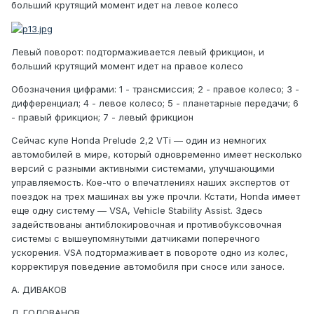
больший крутящий момент идет на левое колесо
Левый поворот: подтормаживается левый фрикцион, и
больший крутящий момент идет на правое колесо
Обозначения цифрами: 1 - трансмиссия; 2 - правое колесо; 3 -
дифференциал; 4 - левое колесо; 5 - планетарные передачи; 6
- правый фрикцион; 7 - левый фрикцион
Сейчас купе Honda Prelude 2,2 VTi — один из немногих
автомобилей в мире, который одновременно имеет несколько
версий с разными активными системами, улучшающими
управляемость. Кое-что о впечатлениях наших экспертов от
поездок на трех машинах вы уже прочли. Кстати, Honda имеет
еще одну систему — VSA, Vehicle Stability Assist. Здесь
задействованы антиблокировочная и противобуксовочная
системы с вышеупомянутыми датчиками поперечного
ускорения. VSA подтормаживает в повороте одно из колес,
корректируя поведение автомобиля при сносе или заносе.
А. ДИВАКОВ
Л. ГОЛОВАНОВ