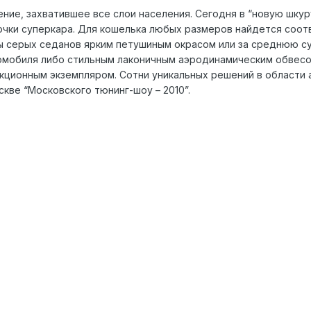
ение, захватившее все слои населения. Сегодня в “новую шк
лочки суперкара. Для кошелька любых размеров найдется со
ы серых седанов ярким петушиным окрасом или за среднюю с
мобиля либо стильным лаконичным аэродинамическим обвесом
кционным экземпляром. Сотни уникальных решений в области 
кве “Московского тюнинг-шоу – 2010”.