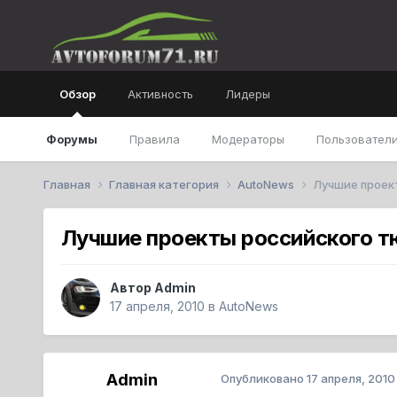
Обзор
Активность
Лидеры
Форумы
Правила
Модераторы
Пользователи
Главная
Главная категория
AutoNews
Лучшие проек
Лучшие проекты российского тю
Автор
Admin
17 апреля, 2010
в
AutoNews
Admin
Опубликовано
17 апреля, 2010