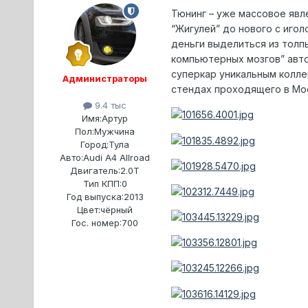
Тюнинг – уже массовое явл
“Жигулей” до нового с иго
деньги выделиться из толп
компьютерных мозгов” авто
суперкар уникальным колле
Администраторы
стендах проходящего в Мос
9.4 тыс
Имя:
Артур
Пол:
Мужчина
Город:
Тула
Авто:
Audi A4 Allroad
Двигатель:
2.0T
Тип КПП:
0
Год выпуска:
2013
Цвет:
чёрный
Гос. номер:
700