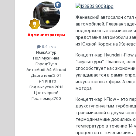
Женевский автосалон стал
автомобилей. Главная зада
подверженные кризисным я
Администраторы
представил автомобили зав
из Южной Кореи: на Женевс
9.4 тыс
Имя:
Артур
Концепт-кар Hyundai i-Flo
Пол:
Мужчина
“скульптуры”. Плавные, эл
Город:
Тула
способствует как экономии 
Авто:
Audi A4 Allroad
укладывается в рамки опре
Двигатель:
2.0T
Тип КПП:
0
искусственных форм. А еще 
Год выпуска:
2013
мотора.
Цвет:
чёрный
Гос. номер:
700
Концепт-кар i-Flow – это п
двухступенчатым турбонадд
трансмиссией с двумя сцеп
термодинамике добились от
температуре в течение 14 
процентов в течение зимы.