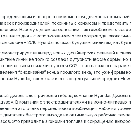
 определяющим и поворотным моментом для многих компаний, 
ча всех производителей: покончить с кризисом и представить
влениям. Наряду с днем сегодняшним – автомобилями с совре
трашнего дня – с использованием электропривода, экологичн
ком салоне – 2010 Hyundai показал будущим клиентам, как буд
w демонстрирует авангард новых дизайнерских решений и свеж
егантные линии не только создают футуристические формы, но
топлива, так и снижению уровня СО2 – очень важного парамет
деления “биодизайна” конца прошлого века, это уже формы но
новый Hyundai, так же как и его концептуальный предок i-Flo
ервый дизель-электрический гибрид компании Hyundai. Дизель
увом. В компании с электродвигателями на ионно-литиевых 
лениями это очень перспективная комбинация. Рабочий уровен
 двигателя быстрого выхода на оптимальную рабочую темпера
часов. Это приводит к экономии топлива и сокращению выбросо