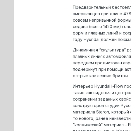
Предварительный бестселл
американцев при длине 478
совсем непривычной формы.
седана (всего 1420 мм) гов
форм и плавных линий и сох
году Hyundai должен показ
Динамичная “скульптура” р
плавных линиях автомобиля
переднем продиктован аэро
подчеркнут при помощи акт
острые как лезвие бритвы.
Интерьер Hyundai i-Flow п
такие как сиденья и центра
сохранении заданных свойс
конструкторов студии Русс
материала Steron, которы
то нового, ранее неизвест
“космический” материал – E