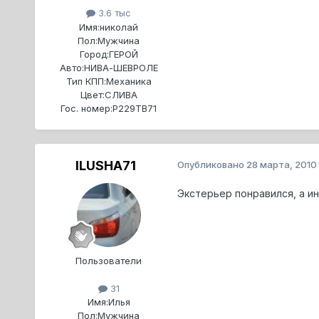
3.6 тыс
Имя:
николай
Пол:
Мужчина
Город:
ГЕРОЙ
Авто:
НИВА-ШЕВРОЛЕ
Тип КПП:
Механика
Цвет:
СЛИВА
Гос. номер:
Р229ТВ71
ILUSHA71
Опубликовано
28 марта, 2010
Экстерьер понравился, а и
Пользователи
31
Имя:
Илья
Пол:
Мужчина