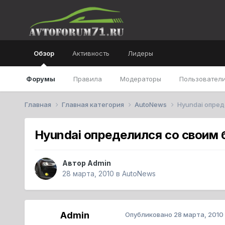
Обзор
Активность
Лидеры
Форумы
Правила
Модераторы
Пользователи
Главная
Главная категория
AutoNews
Hyundai опре
Hyundai определился со своим
Автор
Admin
28 марта, 2010
в
AutoNews
Admin
Опубликовано
28 марта, 2010