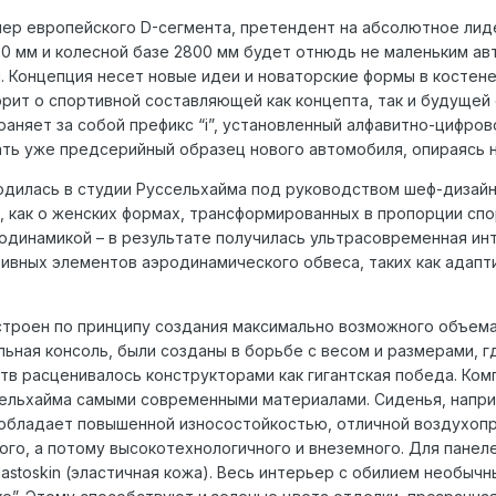
ер европейского D-сегмента, претендент на абсолютное лид
0 мм и колесной базе 2800 мм будет отнюдь не маленьким ав
 Концепция несет новые идеи и новаторские формы в костен
орит о спортивной составляющей как концепта, так и будущей
раняет за собой префикс “i”, установленный алфавитно-цифров
ать уже предсерийный образец нового автомобиля, опираясь н
одилась в студии Руссельхайма под руководством шеф-дизайн
, как о женских формах, трансформированных в пропорции спо
динамикой – в результате получилась ультрасовременная ин
ивных элементов аэродинамического обвеса, таких как адапт
остроен по принципу создания максимально возможного объем
льная консоль, были созданы в борьбе с весом и размерами, 
тв расценивалось конструкторами как гигантская победа. Ком
ельхайма самыми современными материалами. Сиденья, напри
й обладает повышенной износостойкостью, отличной воздухоп
ного, а потому высокотехнологичного и внеземного. Для панел
lastoskin (эластичная кожа). Весь интерьер с обилием необы