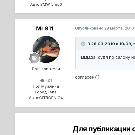
Авто:
BMW 5 e60
Mr.911
Опубликовано
28 марта, 2010
В 28.03.2010 в 10:09, 
мммда, судя по салону н
Пользователи
согласен)))
401
Пол:
Мужчина
Город:
Тула
Авто:
CITROЁN C4
Для публикации 