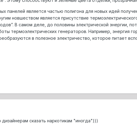
е”. Этому способствуют и зеленые цвета отделки, прозрачная
ых панелей является частью полигона для новых идей получени
ругим новшеством является присутствие термоэлектрическог
одов”. В самом деле, до половины электрической энергии, пот
боты термоэлектрических генераторов. Например, энергия го
реобразуются в полезное электричество, которое питает вс
 дизайнерам сказать наркотикам "иногда")))