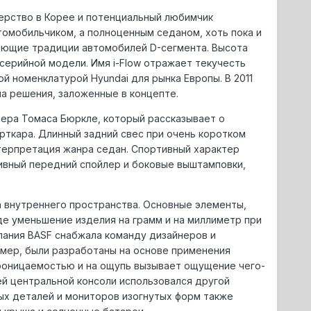
ерство в Корее и потенциальный любимчик
томобильчиком, а полноценным седаном, хоть пока и
еющие традиции автомобилей D-сегмента. Высота
 серийной модели. Имя i-Flow отражает текучесть
ой номенклатурой Hyundai для рынка Европы. В 2011
а решения, заложенные в концепте.
ера Томаса Бюркле, который рассказывает о
рткара. Длинный задний свес при очень коротком
терпретация жанра седан. Спортивный характер
ивный передний спойлер и боковые выштамповки,
а внутреннего пространства. Основные элементы,
где уменьшение изделия на грамм и на миллиметр при
пания BASF снабжала команду дизайнеров и
мер, были разработаны на основе применения
роницаемостью и на ощупь вызывает ощущение чего-
ей центральной консоли использовался другой
чных деталей и мониторов изогнутых форм также