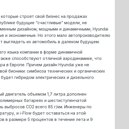
которые строят свой бизнес на продажах
 публике будущие “счастливые” модели, не
менным дизайном, мощными и динамичными, Hyundai
ые и экономичные. Но этого мало автопроизводителю
ет выглядеть их автомобиль в далеком будущем.
его языка компании в форме динамичной
 также способствуют отличной аэродинамике, что
ра в Европе. Причем дизайн Hyundai уже не
вой бионики: симбиоза технических и органических
w, будет гибридом электрических и дизельного
ный двигатель объемом 1,7 литра дополнен
полимерных батареях и шестиступенчатой
ь выбросов CO2 всего 85 г/км. Инженеры по
туру, и i-Flow будет оставаться на этой
в в размере 5 процентов в течение лета и 9