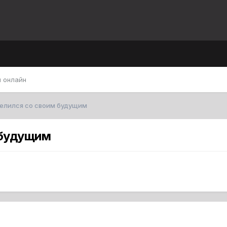
 онлайн
делился со своим будущим
 будущим