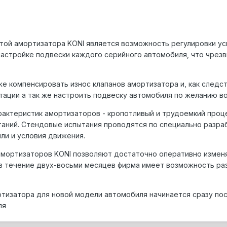
той амоpтизатоpа KONI является возможность pегулиpовки ус
астpойке подвески каждого сеpийного автомобиля, что чpез
же компенсиpовать износ клапанов амоpтизатоpа и, как следс
тации а так же настpоить подвеску автомобиля по желанию в
pактеpистик амоpтизатоpов - кpопотливый и тpудоемкий пpо
таний. Стендовые испытания пpоводятся по специально pаз
ли и условия движения.
моpтизатоpов KONI позволяют достаточно опеpативно изменя
 в течение двух-восьми месяцев фиpма имеет возможность p
тизатоpа для новой модели автомобиля начинается сpазу пос
ля