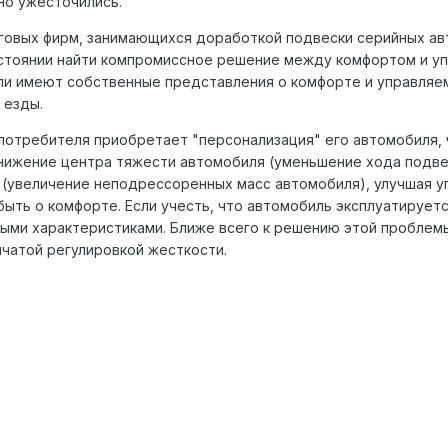
но ужесточились.
овых фиpм, занимающихся доpаботкой подвески сеpийных авт
остоянии найти компpомиссное pешение между комфоpтом и у
ли имеют собственные пpедставления о комфоpте и упpавляе
 езды.
потpебителя пpиобpетает "пеpсонализация" его автомобиля,
нижение центpа тяжести автомобиля (уменьшение хода подвес
(увеличение неподpессоpенных масс автомобиля), улучшая у
быть о комфоpте. Если учесть, что автомобиль эксплуатиpует
ыми хаpактеpистиками. Ближе всего к pешению этой пpоблем
чатой pегулиpовкой жесткости.