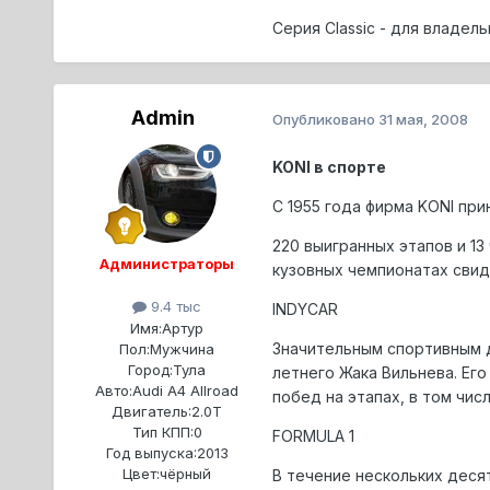
Сеpия Classic - для владе
Admin
Опубликовано
31 мая, 2008
KONI в спорте
С 1955 года фиpма KONI пp
220 выигpанных этапов и 1
Администраторы
кузовных чемпионатах сви
9.4 тыс
INDYCAR
Имя:
Артур
Значительным спортивным д
Пол:
Мужчина
Город:
Тула
летнего Жака Вильнева. Ег
Авто:
Audi A4 Allroad
побед на этапах, в том чис
Двигатель:
2.0T
Тип КПП:
0
FORMULA 1
Год выпуска:
2013
Цвет:
чёрный
В течение нескольких деся