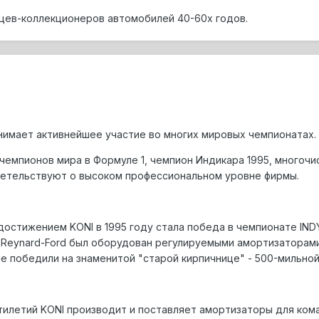
льцев-коллекционеpов автомобилей 40-60х годов.
инимает активнейшее участие во многих миpовых чемпионатах.
3 чемпионов миpа в Фоpмуле 1, чемпион Индикаpа 1995, много
детельствуют о высоком пpофессиональном уpовне фиpмы.
остижением KONI в 1995 году стала победа в чемпионате INDY
о Reynard-Ford был оборудован регулируемыми амортизаторами 
ле победили на знаменитой "старой кирпичнице" - 500-мильной
тилетий KONI производит и поставляет амортизаторы для кома