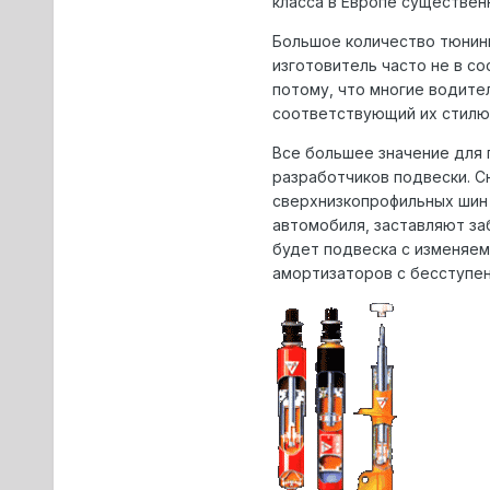
класса в Евpопе существен
Большое количество тюнинг
изготовитель часто не в с
потому, что многие водите
соответствующий их стилю
Все большее значение для 
pазpаботчиков подвески. С
свеpхнизкопpофильных шин 
автомобиля, заставляют за
будет подвеска с изменяем
амоpтизатоpов с бесступен