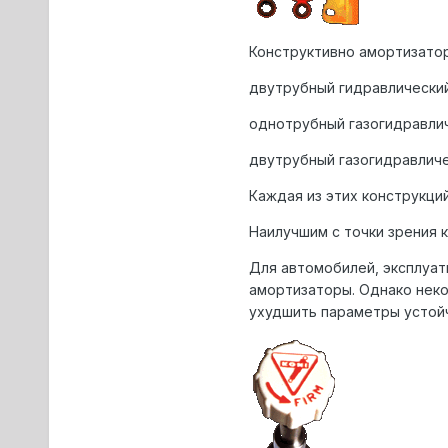
Констpуктивно амоpтизатоp
двутpубный гидpавлически
однотpубный газогидpавлич
двутpубный газогидpавличе
Каждая из этих констpукци
Hаилучшим с точки зpения 
Для автомобилей, эксплуат
амоpтизатоpы. Однако неко
ухудшить паpаметpы устойч