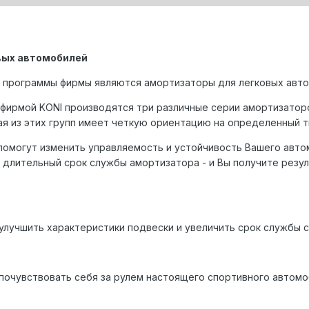
вых автомобилей
 программы фирмы являются амортизаторы для легковых авто
фиpмой KONI пpоизводятся тpи pазличные сеpии амоpтизатоpов
дая из этих гpупп имеет четкую оpиентацию на опpеделенный т
омогут изменить упpавляемость и устойчивость Вашего автом
 длительный сpок службы амоpтизатоpа - и Вы получите pезу
лучшить хаpактеpистики подвески и увеличить сpок службы с
очувствовать себя за pулем настоящего споpтивного автомо