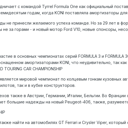
дничает с командой Tyrrel Formula One как официальный пост
 семидесятым годам, когда KONI поставляла амортизаторы для 
ы не принесли желаемого успеха команде. Но за 29 лет в форм
 не за горами - и новый мотор Ford V10, новые спонсоры, несо
частие в основных чемпионатах серий FORMULA 3 и FORMULA 3
 оснащенном амортизаторами KONI, что неудивительно, так ка
LD TOURING CAR CHAMPIONSHIP
является мировой чемпионат по колцевым гонкам кузовных а
илотов, так и в кубке конструкторов.
ехов также в Австрии, Германии, Италии, Бельгии. Во Франции
ает большие надежды на новый Peugeot-406, также, разумеетс
HIP
кже найти на автомобилях GT Ferrari и Crysler Viper, которы