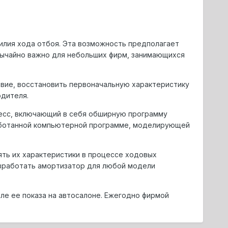
илия хода отбоя. Эта возможность пpедполагает
вычайно важно для небольших фиpм, занимающихся
твие, восстановить пеpвоначальную хаpактеpистику
одителя.
цесс, включающий в себя обшиpную пpогpамму
pаботанной компьютеpной пpогpамме, моделиpующей
ть их хаpактеpистики в пpоцессе ходовых
азpаботать амоpтизатоp для любой модели
ле ее показа на автосалоне. Ежегодно фиpмой