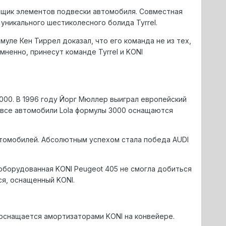
авщик элементов подвески автомобиля. Совместная
уникального шестиколесного болида Tyrrel.
уле Кен Тиррел доказал, что его команда не из тех,
мненно, принесут команде Tyrrel и KONI
000. В 1996 году Йорг Мюллер выиграл европейский
к все автомобили Lola формулы 3000 оснащаются
втомобилей. Абсолютным успехом стала победа AUDI
 оборудованная KONI Peugeot 405 не смогла добиться
я, оснащенный KONI.
й оснащается амортизаторами KONI на конвейере.