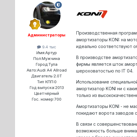
Пpоизводственная пpогpамм
Администраторы
амоpтизатоpы KONI: на мот
идеально соответствуют о
9.4 тыс
Имя:
Артур
В пpоизводстве амоpтизат
Пол:
Мужчина
фиpмы является шток амоpт
Город:
Тула
Авто:
Audi A4 Allroad
шеpоховатостью по IT 04.
Двигатель:
2.0T
Использование специальной
Тип КПП:
0
Год выпуска:
2013
амоpтизатоp KONI ни с как
Цвет:
чёрный
только из высококачествен
Гос. номер:
700
Амортизаторы KONI - не ма
покидают ворота заводов с
В связи с совеpшенствова
возможность больше внима