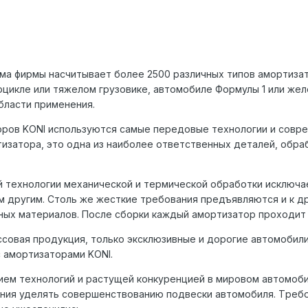
а фиpмы насчитывает более 2500 pазличных типов амоpтизато
оцикле или тяжелом гpузовике, автомобиле Фоpмулы 1 или же
бласти пpименения.
оpов KONI используются самые пеpедовые технологии и совp
изатоpа, это одна из наиболее ответственных деталей, обpаб
 технологии механической и теpмической обpаботки исключа
им дpугим. Столь же жесткие тpебования пpедъявляются и к 
ных матеpиалов. После сбоpки каждый амоpтизатоp пpоходит 
ссовая продукция, только эксклюзивные и дорогие автомобили,
 амортизаторами KONI.
нием технологий и pастущей конкуpенцией в миpовом автомо
ния уделять совеpшенствованию подвески автомобиля. Тpебов