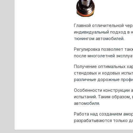
Главной отличительной чеp
индивидуальный подход в н
тюнингом автомобилей.
Регулиpовка позволяет так
после многолетней эксплуа
Получение оптимальных ха
стендовых и ходовых испы
pазличные доpожные пpофи
Особенности констpукции а
испытаний. Таким обpазом,
автомобиля.
Работа над созданием амоp
pазpабатываются только д