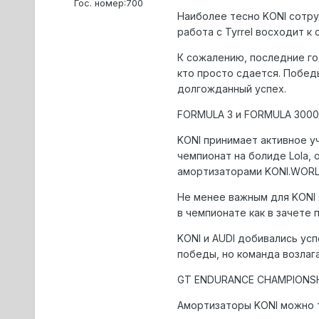
Гос. номер:
700
Наиболее тесно KONI сотру
работа с Tyrrel восходит к
К сожалению, последние год
кто просто сдается. Победы
долгожданный успех.
FORMULA 3 и FORMULA 3000
KONI принимает активное у
чемпионат на болиде Lola,
амортизаторами KONI.WOR
Не менее важным для KONI 
в чемпионате как в зачете п
KONI и AUDI добивались усп
победы, но команда возлаг
GT ENDURANCE CHAMPIONS
Амортизаторы KONI можно та