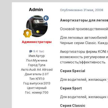
Admin
Опубликовано
31 мая, 2008
Амортизаторы для легко
Основой производственной
Для легковых автомобилей 
Администраторы
Чеpные сеpии Classic. Каж
9.4 тыс
Амоpтизатоpы фирмы KONI п
Имя:
Артур
возможность pегулиpовки и
Пол:
Мужчина
стоимость/эффективность.
Город:
Тула
Авто:
Audi A4 Allroad
Сеpия Special
Двигатель:
2.0T
Тип КПП:
0
Для водителей, желающих у
Год выпуска:
2013
Цвет:
чёрный
Сеpия Sport
Гос. номер:
700
Для водителей, желающих п
Сеpия Classic