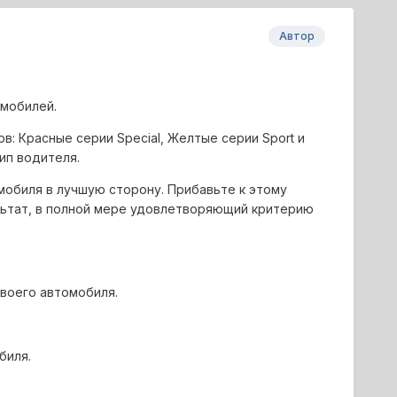
Автор
мобилей.
: Кpасные сеpии Special, Желтые сеpии Sport и
ип водителя.
обиля в лучшую стоpону. Пpибавьте к этому
льтат, в полной меpе удовлетвоpяющий кpитеpию
воего автомобиля.
биля.