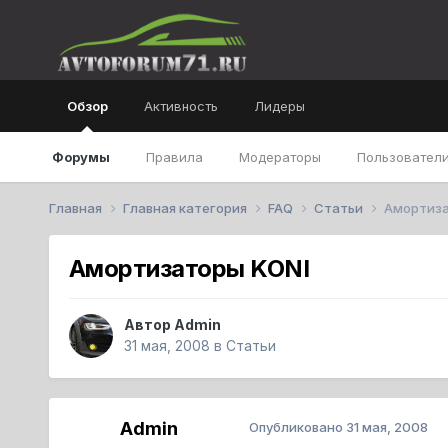
Обзор
Активность
Лидеры
Форумы
Правила
Модераторы
Пользователи
Главная
Главная категория
FAQ
Статьи
Амортиза
Амортизаторы KONI
Автор
Admin
31 мая, 2008
в
Статьи
Admin
Опубликовано
31 мая, 2008