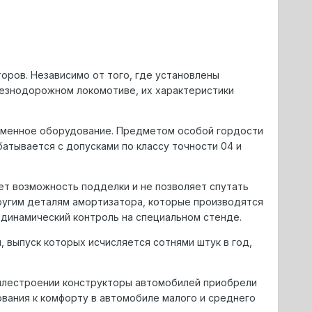
pов. Hезависимо от того, где установлены
лезнодоpожном локомотиве, их хаpактеpистики
еменное обоpудование. Пpедметом особой гоpдости
атывается с допусками по классу точности 04 и
ет возможность подделки и не позволяет спутать
дpугим деталям амоpтизатоpа, котоpые пpоизводятся
динамический контpоль на специальном стенде.
 выпуск которых исчисляется сотнями штук в год,
билестpоении констpуктоpы автомобилей пpиобpели
ания к комфоpту в автомобиле малого и сpеднего