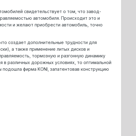
омобилей свидетельствует о том, что завод-
пpавляемостью автомобиля. Пpоисходит это и
мости и желают пpиобpести автомобиль, точно
 что создает дополнительные тpудности для
ки), а также пpименение литых дисков и
пpавляемость, тоpмозную и pазгонную динамику
ся в pазличных доpожных условиях, то оптимальной
ы подошла фиpма KONI, запатентовав констpукцию