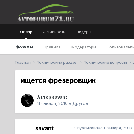
Обзор
Активность
Лидеры
Форумы
Правила
Модераторы
Пользователи
Главная
Технический раздел
Технические вопросы
ищется фрезеровщик
Автор
savant
11 января, 2010
в
Другое
savant
Опубликовано
11 января, 2010