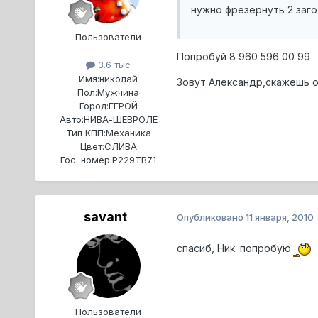
нужно фрезернуть 2 заго
Пользователи
Попробуй 8 960 596 00 99
3.6 тыс
Имя:
николай
Зовут Александр,скажешь от
Пол:
Мужчина
Город:
ГЕРОЙ
Авто:
НИВА-ШЕВРОЛЕ
Тип КПП:
Механика
Цвет:
СЛИВА
Гос. номер:
Р229ТВ71
savant
Опубликовано
11 января, 2010
спасиб, Ник. попробую
Пользователи