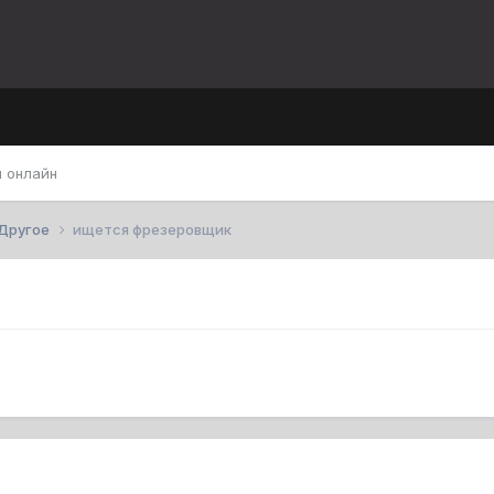
 онлайн
Другое
ищется фрезеровщик