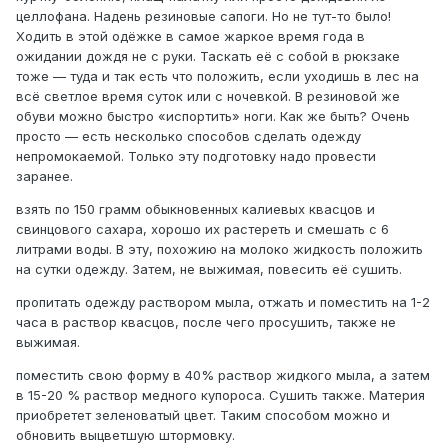
целлофана. Надень резиновые сапоги. Но не тут-то было!
Ходить в этой одёжке в самое жаркое время года в
ожидании дождя не с руки. Таскать её с собой в рюкзаке
тоже — туда и так есть что положить, если уходишь в лес на
всё светлое время суток или с ночевкой. В резиновой же
обуви можно быстро «испортить» ноги. Как же быть? Очень
просто — есть несколько способов сделать одежду
непромокаемой. Только эту подготовку надо провести
заранее.
взять по 150 грамм обыкновенных калиевых квасцов и
свинцового сахара, хорошо их растереть и смешать с 6
литрами воды. В эту, похожию на молоко жидкость положить
на сутки одежду. Затем, не выжимая, повесить её сушить.
пропитать одежду раствором мыла, отжать и поместить на 1-2
часа в раствор квасцов, после чего просушить, также не
выжимая.
поместить свою форму в 40% раствор жидкого мыла, а затем
в 15-20 % раствор медного купороса. Сушить также. Материя
приобретет зеленоватый цвет. Таким способом можно и
обновить выцветшую штормовку.