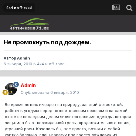
4х4 и off-road
Не промокнуть под дождем.
Автор
Admin
6 января, 2010
в
4х4 и off-road
Admin
Опубликовано
6 января, 2010
Во время летних выездов на природу, занятий фотоохотой,
работы в угодьях перед летнее-осенним сезоном и на самой
охоте не последним делом является наличие одежды, которая
защитила бы от неожиданной грозы, продолжительного ливня,
утренней росы. Казалось бы, все просто, возьми с собой
куртку-болонию, плащ-палатку или просто дождевик из