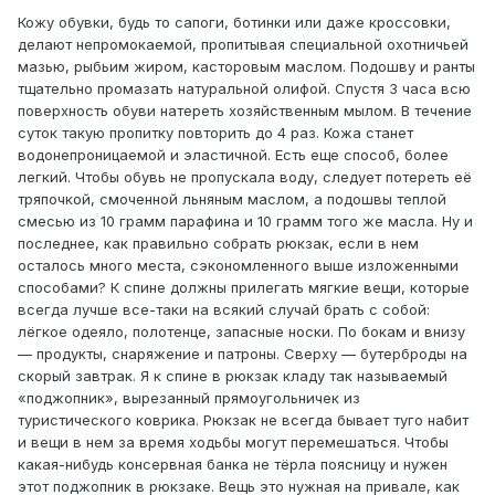
Кожу обувки, будь то сапоги, ботинки или даже кроссовки,
делают непромокаемой, пропитывая специальной охотничьей
мазью, рыбьим жиром, касторовым маслом. Подошву и ранты
тщательно промазать натуральной олифой. Спустя 3 часа всю
поверхность обуви натереть хозяйственным мылом. В течение
суток такую пропитку повторить до 4 раз. Кожа станет
водонепроницаемой и эластичной. Есть еще способ, более
легкий. Чтобы обувь не пропускала воду, следует потереть её
тряпочкой, смоченной льняным маслом, а подошвы теплой
смесью из 10 грамм парафина и 10 грамм того же масла. Ну и
последнее, как правильно собрать рюкзак, если в нем
осталось много места, сэкономленного выше изложенными
способами? К спине должны прилегать мягкие вещи, которые
всегда лучше все-таки на всякий случай брать с собой:
лёгкое одеяло, полотенце, запасные носки. По бокам и внизу
— продукты, снаряжение и патроны. Сверху — бутерброды на
скорый завтрак. Я к спине в рюкзак кладу так называемый
«поджопник», вырезанный прямоугольничек из
туристического коврика. Рюкзак не всегда бывает туго набит
и вещи в нем за время ходьбы могут перемешаться. Чтобы
какая-нибудь консервная банка не тёрла поясницу и нужен
этот поджопник в рюкзаке. Вещь это нужная на привале, как