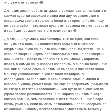
это уже фантастика):-)))
Для стимуляции работы штурмана рекомендуется положить в
карман кусочки засохшего сыра или другое лакомство с
прошедшим сроком годности (если этот срок не истёк пищу
оставьте себе — кто знает куда этот дармоед сможет завести
и где будет возможность его поджарить):-))
Да эти, ..., штурманы, они вампиры. Они не едят, они кровь
нашу пьют в больших количествах (сам был много раз
штурманом, знаю какой это наркотик, кровь водителя :-))). А
нервная энергия (нервы восстанавливаются, но без энергии
они ничего)? Просто высасывают. А как машину царапать
любят, в самую чащу наровят направить, а сколько вещей они
забыли: сначала дома, а потом на выезде, а как бестолково
машину упаковывают, а как готовят бездарно, а
непросушенный спальник, а бесконечная замена масла и
проверка узлов, утомят ведь. Да ещё за здоровьем (водителя)
не следят, нет чтобы остановить..., как будто не знают как по
утрам голова раскалывается, а он зараза при этом в кофе
сахара больше, чем положено сыпет и торопит — типа пора
ехать, убил бы, если бы силы оставались. Более несерьёзное
отношение к нашему благосостоянию может быть только у