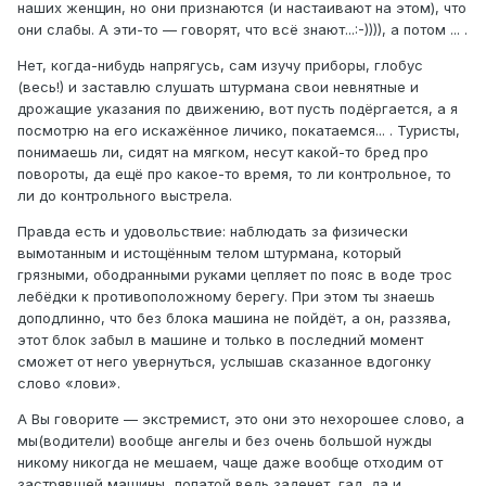
наших женщин, но они признаются (и настаивают на этом), что
они слабы. А эти-то — говорят, что всё знают...:-)))), а потом ... .
Нет, когда-нибудь напрягусь, сам изучу приборы, глобус
(весь!) и заставлю слушать штурмана свои невнятные и
дрожащие указания по движению, вот пусть подёргается, а я
посмотрю на его искажённое личико, покатаемся... . Туристы,
понимаешь ли, сидят на мягком, несут какой-то бред про
повороты, да ещё про какое-то время, то ли контрольное, то
ли до контрольного выстрела.
Правда есть и удовольствие: наблюдать за физически
вымотанным и истощённым телом штурмана, который
грязными, ободранными руками цепляет по пояс в воде трос
лебёдки к противоположному берегу. При этом ты знаешь
доподлинно, что без блока машина не пойдёт, а он, раззява,
этот блок забыл в машине и только в последний момент
сможет от него увернуться, услышав сказанное вдогонку
слово «лови».
А Вы говорите — экстремист, это они это нехорошее слово, а
мы(водители) вообще ангелы и без очень большой нужды
никому никогда не мешаем, чаще даже вообще отходим от
застрявшей машины, лопатой ведь заденет, гад, да и