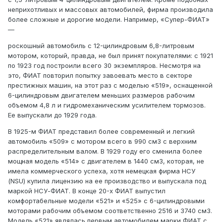
неприхотливых и массовых автомобилей, фирма производила
более сложные и дорогие модели. Например, «Супер-ФИАТ»
—
роскошный автомобиль с 12-цилиндровым 6,8-литровым
мотором, который, правда, не был принят покупателями: с 1921
по 1923 год построили всего 30 экземпляров. Несмотря на
это, ФИАТ повторил попытку завоевать место в секторе
престижных машин, на этот раз с моделью «519», оснащенной
6-цилиндровым двигателем меньших размеров рабочим
объемом 4,8 л и гидромеханическим усилителем тормозов.
Ее выпускали до 1929 года.
В 1925-м ФИАТ представил более современный и легкий
автомобиль «509» с мотором всего в 990 см3 с верхним
распределительным валом. В 1929 году его сменила более
мощная модель «514» с двигателем в 1440 см3, которая, не
имела коммерческого успеха, хотя немецкая фирма НСУ
(NSU) купила лицензию на ее производство и выпускала под
маркой НСУ-ФИАТ. В конце 20-х ФИАТ выпустил
комфортабельные модели «521» и «525» с 6-цилиндровыми
моторами рабочим объемом соответственно 2516 и 3740 см3.
Модель «521» являлась первым автомобилем марки ФИАТ с