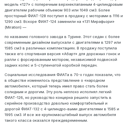
модель «127» с поперечным верхнеклапанным 4-цилиндровым
двигателем рабочим объемом 903 или 1049 см3. Более
просторный ФИАТ-128 поступил в продажу с моторами в 1116 и
1290 см3. Вскоре ФИАТ-124 заменили на «131 Мирафьори»
(Miration) —
по названию головного завода в Турине. Этот седан с более
современным дизайном выпускали с двигателями в 1297 или
1585 см3 в различных комплектациях. В продажу поступила
также его спортивная версия «Абарт» для дорожных гонок и
ралли с форсированным мотором, независимой подвеской
задних колес и 5-ступенчатой коробкой передач.
Социальные исследования ФИАТа в 70-х годах показали, что
в обществе изменилось представление о «народном
автомобиле», который теперь имел право стать более
солидным и дорогим. Эту роль неплохо исполнял легкий
ФИАТ-126, но руководство концерна решило запустить в
серийное производство довольно комфортабельный и
дорогой ФИАТ-132 с 4-цилиндро-выми двигателями в 1585 и
1995 см3. И все же крупномасштабный выпуск автомобиля
такого класса оказался преждевременным.