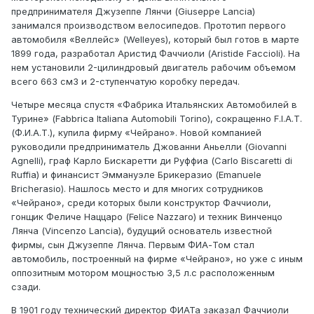
предпринимателя Джузеппе Лянчи (Giuseppe Lancia)
занимался производством велосипедов. Прототип первого
автомобиля «Веллейс» (Welleyes), который был готов в марте
1899 года, разработал Аристид Фаччиоли (Aristide Faccioli). На
нем установили 2-цилиндровый двигатель рабочим объемом
всего 663 см3 и 2-ступенчатую коробку передач.
Четыре месяца спустя «Фабрика Итальянских Автомобилей в
Турине» (Fabbrica Italiana Automobili Torino), сокращенно F.I.А.Т.
(Ф.И.А.Т.), купила фирму «Чейрано». Новой компанией
руководили предприниматель Джованни Аньелли (Giovanni
Agnelli), граф Карло Бискаретти ди Руффиа (Carlo Biscaretti di
Ruffia) и финансист Эммануэле Брикеразио (Emanuele
Bricherasio). Нашлось место и для многих сотрудников
«Чейрано», среди которых были конструктор Фаччиоли,
гонщик Феличе Наццаро (Felice Nazzaro) и техник Винченцо
Лянча (Vincenzo Lancia), будущий основатель известной
фирмы, сын Джузеппе Лянча. Первым ФИА-Том стал
автомобиль, построенный на фирме «Чейрано», но уже с иным
оппозитным мотором мощностью 3,5 л.с расположенным
сзади.
В 1901 году технический директор ФИАТа заказал Фаччиоли