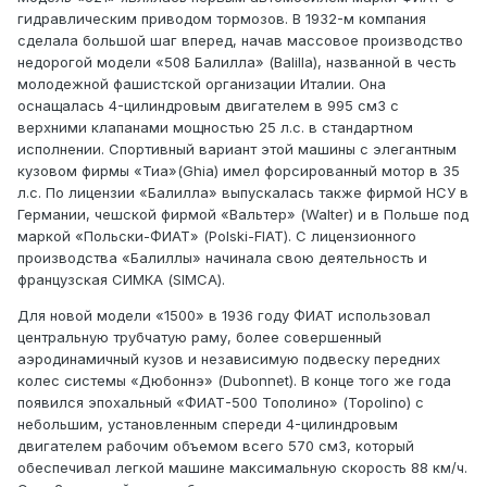
гидравлическим приводом тормозов. В 1932-м компания
сделала большой шаг вперед, начав массовое производство
недорогой модели «508 Балилла» (Balilla), названной в честь
молодежной фашистской организации Италии. Она
оснащалась 4-цилиндровым двигателем в 995 см3 с
верхними клапанами мощностью 25 л.с. в стандартном
исполнении. Спортивный вариант этой машины с элегантным
кузовом фирмы «Тиа»(Ghia) имел форсированный мотор в 35
л.с. По лицензии «Балилла» выпускалась также фирмой НСУ в
Германии, чешской фирмой «Вальтер» (Walter) и в Польше под
маркой «Польски-ФИАТ» (Polski-FIAT). С лицензионного
производства «Балиллы» начинала свою деятельность и
французская СИМКА (SIMCA).
Для новой модели «1500» в 1936 году ФИАТ использовал
центральную трубчатую раму, более совершенный
аэродинамичный кузов и независимую подвеску передних
колес системы «Дюбоннэ» (Dubonnet). В конце того же года
появился эпохальный «ФИАТ-500 Тополино» (Topolino) с
небольшим, установленным спереди 4-цилиндровым
двигателем рабочим объемом всего 570 см3, который
обеспечивал легкой машине максимальную скорость 88 км/ч.