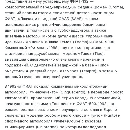
представил замену устаревшему ФИАТ-132 —
комфортабельный переднеприводный седан «Крома» (Croma),
ставший первым итогом совместной деятельности фирм
ФИАТ, «Лянча» и шведской СААБ (SAAB). На нем
использовались рядные 4-цилиндровые бензиновые
двигатели, в том числе и с турбонадду-вом, а также
дизельные моторы. Многие детали шасси «Кромы» были
идентичны машинам «Лянча Тема» (Thema) и СААБ-9000.
Компактный «Ритмо» в 1988 году сменила оригинально
стилизованная двухобъемная модель «Типо» (Tipo),
вызвавшая одновременно очень много нареканий и
подражаний. С двухлетней задержкой на базе «Типо»
выпустили 4-дверный седан «Темпра» (Tempra), а затем 5-
дверный грузопассажирский универсал.
В 1992-м ФИАТ показал компактный микролитражный
автомобиль ;«Чинкуеченто» (Cinquecento), в переводе просто
«пятисотый», продолживший серию народных автомобилей,
начатую простенькими «Тополино» и ФИАТ-500. 1993 год
ознаменовался появлением популярного сегодня в Европе
семейства моделей особо малого класса «Пунто» (Punto) и
спортивного автомобиля «Купе»(Coupe)с кузовом
«Пининфарина» (Pininfarina), за которым последовал