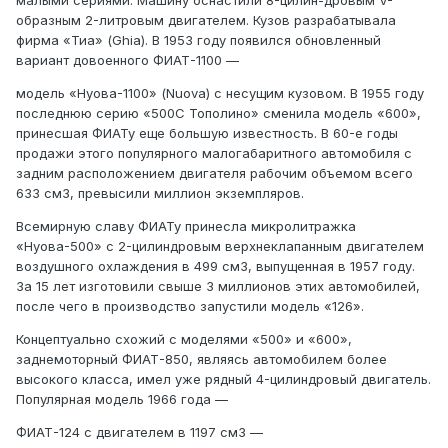
малыми сериями. Машину оснастили 8-цилин-дровым V-
образным 2-литровым двигателем. Кузов разрабатывала
фирма «Тиа» (Ghia). В 1953 году появился обновленный
вариант довоенного ФИАТ-1100 —
модель «Нуова-1100» (Nuova) с несущим кузовом. В 1955 году
последнюю серию «500С Тополино» сменила модель «600»,
принесшая ФИАТу еще большую известность. В 60-е годы
продажи этого популярного малогабаритного автомобиля с
задним расположением двигателя рабочим объемом всего
633 см3, превысили миллион экземпляров.
Всемирную славу ФИАТу принесла микролитражка
«Нуова-500» с 2-цилиндровым верхнеклапанным двигателем
воздушного охлаждения в 499 см3, выпущенная в 1957 году.
За 15 лет изготовили свыше 3 миллионов этих автомобилей,
после чего в производство запустили модель «126».
Концептуально схожий с моделями «500» и «600»,
заднемоторный ФИАТ-850, являясь автомобилем более
высокого класса, имел уже рядный 4-цилиндровый двигатель.
Популярная модель 1966 года —
ФИАТ-124 с двигателем в 1197 см3 —