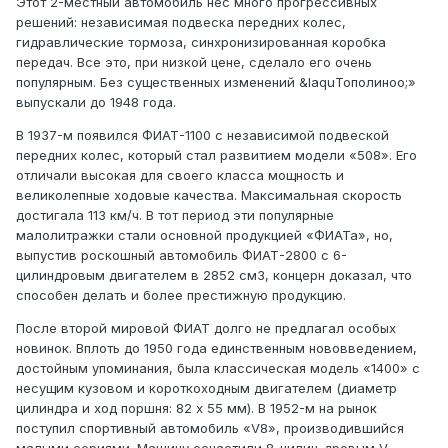
Этот 2-местный автомобиль нес много прогрессивных
решений: независимая подвеска передних колес,
гидравлические тормоза, синхронизированная коробка
передач. Все это, при низкой цене, сделало его очень
популярным. Без существенных изменений &laquТополиноo;»
выпускали до 1948 года.
В 1937-м появился ФИАТ-1100 с независимой подвеской
передних колес, который стал развитием модели «508». Его
отличали высокая для своего класса мощность и
великолепные ходовые качества. Максимальная скорость
достигала 113 км/ч. В тот период эти популярные
малолитражки стали основной продукцией «ФИАТа», но,
выпустив роскошный автомобиль ФИАТ-2800 с 6-
цилиндровым двигателем в 2852 см3, концерн доказал, что
способен делать и более престижную продукцию.
После второй мировой ФИАТ долго не предлагал особых
новинок. Вплоть до 1950 года единственным нововведением,
достойным упоминания, была классическая модель «1400» с
несущим кузовом и короткоходным двигателем (диаметр
цилиндра и ход поршня: 82 х 55 мм). В 1952-м на рынок
поступил спортивный автомобиль «V8», производившийся