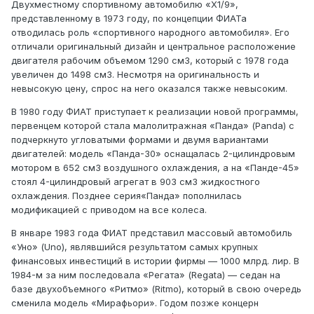
Двухместному спортивному автомобилю «Х1/9»,
представленному в 1973 году, по концепции ФИАТа
отводилась роль «спортивного народного автомобиля». Его
отличали оригинальный дизайн и центральное расположение
двигателя рабочим объемом 1290 см3, который с 1978 года
увеличен до 1498 см3. Несмотря на оригинальность и
невысокую цену, спрос на него оказался также невысоким.
В 1980 году ФИАТ приступает к реализации новой программы,
первенцем которой стала малолитражная «Панда» (Panda) с
подчеркнуто угловатыми формами и двумя вариантами
двигателей: модель «Панда-30» оснащалась 2-цилиндровым
мотором в 652 см3 воздушного охлаждения, а на «Панде-45»
стоял 4-цилиндровый агрегат в 903 см3 жидкостного
охлаждения. Позднее серия«Панда» пополнилась
модификацией с приводом на все колеса.
В январе 1983 года ФИАТ представил массовый автомобиль
«Уно» (Uno), являвшийся результатом самых крупных
финансовых инвестиций в истории фирмы — 1000 млрд. лир. В
1984-м за ним последовала «Регата» (Regata) — седан на
базе двухобъемного «Ритмо» (Ritmo), который в свою очередь
сменила модель «Мирафьори». Годом позже концерн