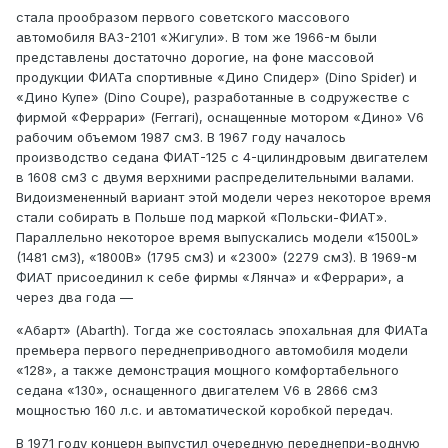
стала прообразом первого советского массового
автомобиля ВАЗ-2101 «Жигули». В том же 1966-м были
представлены достаточно дорогие, на фоне массовой
продукции ФИАТа спортивные «Дино Спидер» (Dino Spider) и
«Дино Купе» (Dino Coupe), разработанные в содружестве с
фирмой «Феррари» (Ferrari), оснащенные мотором «Дино» V6
рабочим объемом 1987 см3. В 1967 году началось
производство седана ФИАТ-125 с 4-цилиндровым двигателем
в 1608 см3 с двумя верхними распределительными валами.
Видоизмененный вариант этой модели через некоторое время
стали собирать в Польше под маркой «Польски-ФИАТ».
Параллельно некоторое время выпускались модели «1500L»
(1481 см3), «1800В» (1795 см3) и «2300» (2279 см3). В 1969-м
ФИАТ присоединил к себе фирмы «Лянча» и «Феррари», а
через два года —
«Абарт» (Abarth). Тогда же состоялась эпохальная для ФИАТа
премьера первого переднеприводного автомобиля модели
«128», а также демонстрация мощного комфортабельного
седана «130», оснащенного двигателем V6 в 2866 см3
мощностью 160 л.с. и автоматической коробкой передач.
В 1971 году концерн выпустил очередную переднепри-водную