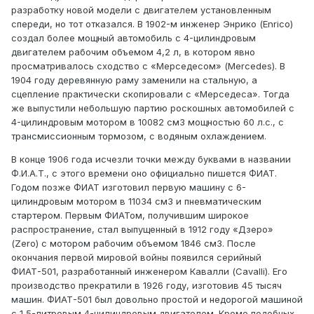
разработку новой модели с двигателем установленным
спереди, но тот отказался. В 1902-м инженер Энрико (Enrico)
создал более мощный автомобиль с 4-цилиндровым
двигателем рабочим объемом 4,2 л, в котором явно
просматривалось сходство с «Мерседесом» (Mercedes). В
1904 году деревянную раму заменили на стальную, а
сцепление практически скопировали с «Мерседеса». Тогда
же выпустили небольшую партию роскошных автомобилей с
4-цилиндровым мотором в 10082 см3 мощностью 60 л.с., с
трансмиссионным тормозом, с водяным охлаждением.
В конце 1906 года исчезли точки между буквами в названии
Ф.И.А.Т., с этого времени оно официально пишется ФИАТ.
Годом позже ФИАТ изготовил первую машину с 6-
цилиндровым мотором в 11034 см3 и пневматическим
стартером. Первым ФИАТом, получившим широкое
распространение, стал выпущенный в 1912 году «Дзеро»
(Zero) с мотором рабочим объемом 1846 см3. После
окончания первой мировой войны появился серийный
ФИАТ-501, разработанный инженером Кавалли (Cavalli). Его
производство прекратили в 1926 году, изготовив 45 тысяч
машин. ФИАТ-501 был довольно простой и недорогой машиной
с 1,5-литровым 4-цилиндровым двигателем. Кроме подобных