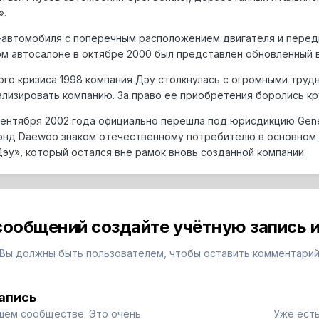
».
и-автомобиля с поперечным расположением двигателя и перед
ом автосалоне в октябре 2000 был представлен обновленный в
ого кризиса 1998 компания Дэу столкнулась с огромными труд
ализировать компанию. За право ее приобретения боролись к
нтября 2002 года официально перешла под юрисдикцию Genera
рэнд Daewoo знаком отечественному потребителю в основном
Дэу», который остался вне рамок вновь созданной компании.
сообщений создайте учётную запись и
Вы должны быть пользователем, чтобы оставить комментари
апись
шем сообществе. Это очень
Уже есть