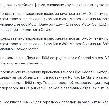
Ltd.), южнокорейская фирма, специализирующаяся на выпуске а
законодательно закрепили право заниматься автомобильным пр
. Затем произошло слияние фирм Kia и Asia Motors. А компания Sh
омпанию Daewoo Motor. Daewoo «Дэу» (Daewoo Motor Co., Ltd.
-квартира находится в Сеуле.
законодательно закрепили право заниматься автомобильным пр
. Затем произошло слияние фирм Kia и Asia Motors. А компания Sh
омпанию Daewoo Motor.
ая компания «Дэу» до 1993 сотрудничала с General Motors. В 
са и Espero — среднего.
 последнюю генерацию приснопамятного Opel Kadett E, который
Канаду автомобиль шел под названием Pontiac Le Mans, на мес
лись с ним в 1993 году. После очередной модернизации в мар
у перебросили на филиалы Daewoo в различных странах: “UzDaew
ico класса "мини" для городских поездок на базе Suzuki Alto