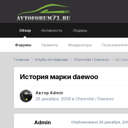
Обзор
Активность
Лидеры
Форумы
Правила
Модераторы
Пользователи
Главная
Клубы по маркам
Chevrolet / Daewoo
Истор
История марки daewoo
Автор
Admin
26 декабря, 2009
в
Chevrolet / Daewoo
Admin
Опубликовано
26 декабря, 20