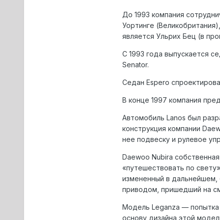
До 1993 компания сотруднич
Уортинге (Великобритания)
является Ульрих Бец (в п
С 1993 года выпускается се
Senator.
Седан Espero спроектирован
В конце 1997 компания пре
Автомобиль Lanos был разр
конструкция компании Daew
нее подвеску и рулевое уп
Daewoo Nubira собственная 
«путешествовать по свету»)
измененный в дальнейшем, 
приводом, пришедший на см
Модель Leganza — попытка 
основу дизайна этой модели