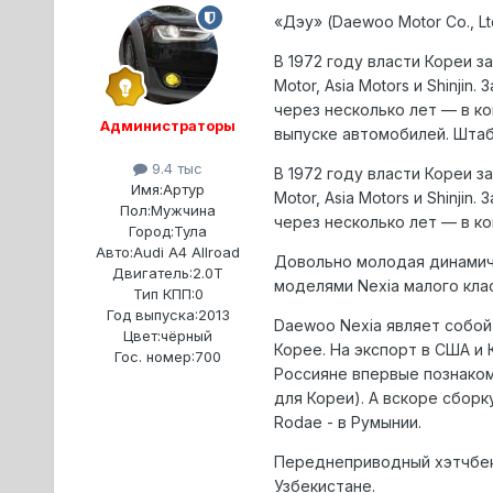
«Дэу» (Daewoo Motor Co., 
В 1972 году власти Кореи 
Motor, Asia Motors и Shinjin
через несколько лет — в к
Администраторы
выпуске автомобилей. Штаб
9.4 тыс
В 1972 году власти Кореи 
Имя:
Артур
Motor, Asia Motors и Shinjin
Пол:
Мужчина
через несколько лет — в к
Город:
Тула
Авто:
Audi A4 Allroad
Довольно молодая динамичн
Двигатель:
2.0T
моделями Nexia малого клас
Тип КПП:
0
Год выпуска:
2013
Daewoo Nexia являет собой
Цвет:
чёрный
Корее. На экспорт в США и 
Гос. номер:
700
Россияне впервые познакоми
для Кореи). А вскоре сборк
Rodae - в Румынии.
Переднеприводный хэтчбек T
Узбекистане.