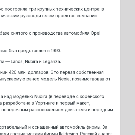
oo построила три крупных технических центра: в
ехническим руководителем проектов компании
 базе снятого с производства автомобиля Opel
вые был представлен в 1993.
 — Lanos, Nubira и Leganza.
нии 420 млн. долларов. Это первая собственная
выпускаемую ранее модель Nexia, позаимствовав от
ота над моделью Nubira (в переводе с корейского
а разработана в Уортинге и первый макет,
 с поперечным расположением двигателя и передним
ортабельный и оснащенный автомобиль фирмы. За
ими специалистами фирмы Italdesign. Русский аналог