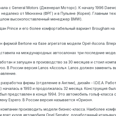
ала с General Motors (Дженерал Моторс). К началу 1996 Daew
, недалеко от Мюнхена (ФРГ) и в Пульяне (Корея). Главным т
рошлом высокопоставленный менеджер BMW).
дан Prince и его более комфортабельный вариант Brougham на
 фирмой Bertone на базе агрегатов модели Opel-Ascona. Впер
дставила на международных автосалонах три последние модели
аботан и запущен в производство за 30 месяцев и стоил компа
oo. В России версия Lanos «Ассоль». Lanos должен заменить 
равление.
разработка фирмы (отделение в Англии), дизайн - I.D.E.A. Раб
 началась в 1993 и продолжалась 32 месяца. Конструкция был
был представлен в конце 1994. Это автомобиль гольф-класса
ену Espero. В России версия называется «Орион».
компании производить модели бизнес-класса. Наиболее комф
 взят кузов автомобиля Opel Senator, доработанный итальянск