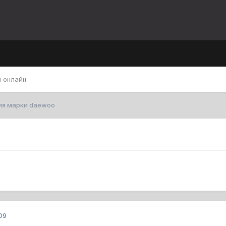
 онлайн
ия марки daewoo
09