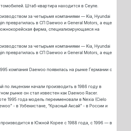
втомобилей. Штаб-квартира находится в Сеуле.
оизводством за четырьмя компаниями — Kia, Hyundai
injin превратилась в СП Daewoo и General Motors, а еще
), южнокорейская фирма, специализирующаяся на
оизводством за четырьмя компаниями — Kia, Hyundai
injin превратилась в СП Daewoo и General Motors, а еще
1995 компания Daewoo появилась на рынке Германии с
 по лицензии начали производить в 1986 году в
тном рынке он стал известен как Daewoo Racer.
те 1995 года модель переименовали в Nexia (Cielo
oo” - в Узбекистане, “Красный Аксай” - в России и
 производится в Южной Корее с 1988 года, с 1996 — в