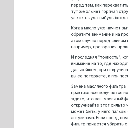
перед тем, как перехватить
тут же хлынет горячая стру
улететь куда-нибудь (когд
Когда масло уже начнет выт
обратите внимание и на про
этом случае перед сливом м
например, прогорания прок
И последняя "тонкость", к
внимание на то, где находи
дальнейшем, при откручива
вы ее потеряете, а при по
Замена масляного фильтра. 
практике все получается не
ждите, что ваш масляный ф
откручивайте этот фильтр ч
может быть, у него пальцы 
энтузиазма. Если сосед пом
фильтр придется убирать с