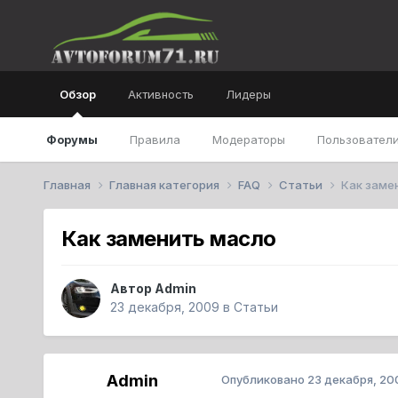
Обзор
Активность
Лидеры
Форумы
Правила
Модераторы
Пользователи
Главная
Главная категория
FAQ
Статьи
Как заме
Как заменить масло
Автор
Admin
23 декабря, 2009
в
Статьи
Admin
Опубликовано
23 декабря, 20