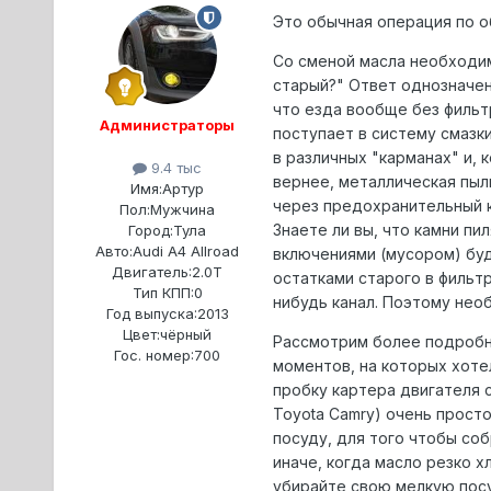
Это обычная операция по о
Со сменой масла необходим
старый?" Ответ однозначен:
что езда вообще без фильтр
Администраторы
поступает в систему смазки
в различных "карманах" и, 
9.4 тыс
вернее, металлическая пыль
Имя:
Артур
через предохранительный к
Пол:
Мужчина
Знаете ли вы, что камни п
Город:
Тула
Авто:
Audi A4 Allroad
включениями (мусором) буду
Двигатель:
2.0T
остатками старого в фильтр
Тип КПП:
0
нибудь канал. Поэтому нео
Год выпуска:
2013
Цвет:
чёрный
Рассмотрим более подробно
Гос. номер:
700
моментов, на которых хотел
пробку картера двигателя 
Toyota Camry) очень просто
посуду, для того чтобы соб
иначе, когда масло резко х
убирайте свою мелкую посуд