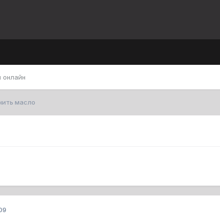
 онлайн
нить масло
09