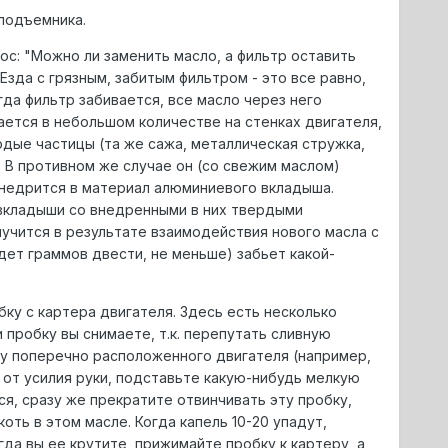
подъемника.
с: "Можно ли заменить масло, а фильтр оставить
Езда с грязным, забитым фильтром - это все равно,
гда фильтр забивается, все масло через него
тается в небольшом количестве на стенках двигателя,
рдые частицы (та же сажа, металлическая стружка,
. В противном же случае он (со свежим маслом)
внедрится в материал алюминиевого вкладыша.
и вкладыши со внедренными в них твердыми
лучится в результате взаимодействия нового масла с
дет граммов двести, не меньше) забьет какой-
у с картера двигателя. Здесь есть несколько
 пробку вы снимаете, т.к. перепутать сливную
 у поперечно расположенного двигателя (например,
я от усилия руки, подставьте какую-нибудь мелкую
ся, сразу же прекратите отвинчивать эту пробку,
оть в этом масле. Когда капель 10-20 упадут,
да вы ее крутите, прижимайте пробку к картеру, а