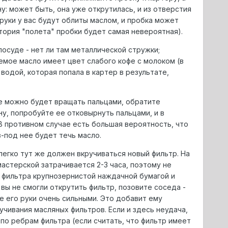
у: может быть, она уже открутилась, и из отверстия
 руки у вас будут облиты маслом, и пробка может
тория "полета" пробки будет самая невероятная).
посуде - нет ли там металлической стружки;
аемое масло имеет цвет слабого кофе с молоком (в
 водой, которая попала в картер в результате,
же можно будет вращать пальцами, обратите
ну, попробуйте ее отковырнуть пальцами, и в
В противном случае есть большая вероятность, что
-под нее будет течь масло.
легко тут же должен вкручиваться новый фильтр. На
мастерской затрачивается 2-3 часа, поэтому не
с фильтра крупнозернистой наждачной бумагой и
 вы не смогли открутить фильтр, позовите соседа -
е его руки очень сильными. Это добавит ему
учивания масляных фильтров. Если и здесь неудача,
по ребрам фильтра (если считать, что фильтр имеет