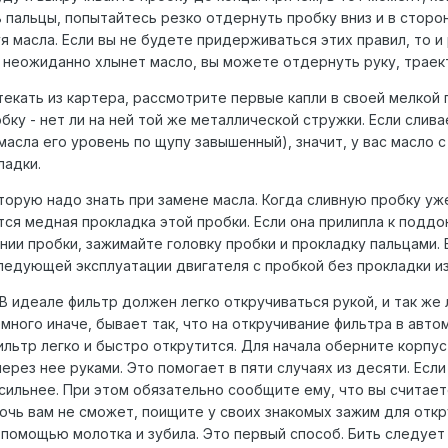
 пальцы, попытайтесь резко отдернуть пробку вниз и в сторон
я масла. Если вы не будете придерживаться этих правил, то и
а неожиданно хлынет масло, вы можете отдернуть руку, траек
екать из картера, рассмотрите первые капли в своей мелкой 
бку - нет ли на ней той же металлической стружки. Если слив
асла его уровень по щупу завышенный), значит, у вас масло с
ладки.
оторую надо знать при замене масла. Когда сливную пробку у
тся медная прокладка этой пробки. Если она прилипла к поддо
нии пробки, зажимайте головку пробки и прокладку пальцами. 
следующей эксплуатации двигателя с пробкой без прокладки из
В идеале фильтр должен легко откручиваться рукой, и так же 
много иначе, бывает так, что на откручивание фильтра в авто
ильтр легко и быстро открутится. Для начала оберните корпу
ерез нее руками. Это помогает в пяти случаях из десяти. Если
сильнее. При этом обязательно сообщите ему, что вы считает
очь вам не сможет, поищите у своих знакомых зажим для откр
 помощью молотка и зубила. Это первый способ. Бить следует 