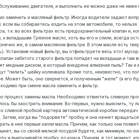
бслуживанию двигателя, и выполнить ее можно даже не имея 
о заменить и масляный фильтр. Иногда водители задают вопро
 если вы собираетесь ездить на этом автомобиле, то нельзя. 
а, т.к. во всех фильтрах есть предохранительный клапан и, ко
, к вкладышам. Грязное масло, хоть вы его и слили, всегда ос
конечно же, в самом масляном фильтре. В этом масле есть тве
). Установив новый фильтр, вы отфильтруете весь этот мусор
лапан забитого старого фильтра попадет на вкладыши и там 
илят медным диском, в который внедрена алмазная пыль? Так 
т "пилить" шейку коленвала. Кроме того, неизвестно, что по
е. Может быть, оно свернется, и полученным "желе" (а его бу
бходимо при смене масла заменить и фильтр.
 процесс замены масла. Необходимо отвинтить сливную пробк
ось бы заострить внимание. Во-первых, нужно выяснить, ту ли
со сливной пробкой картера автоматической коробки передач
. Затем, когда вы "подорвете" пробку и она начнет вращатьс
рать в нее первые капли масла. Причем, как только они появят
лынет, вы со своей мелкой посудой будете, как минимум, по лок
у и выкручивайте пробку до конца. Причем, в тот момент, ког