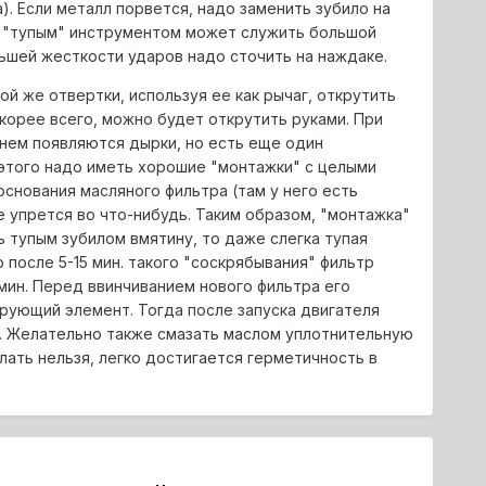
. Если металл порвется, надо заменить зубило на
им "тупым" инструментом может служить большой
льшей жесткости ударов надо сточить на наждаке.
й же отвертки, используя ее как рычаг, открутить
скорее всего, можно будет открутить руками. При
в нем появляются дырки, но есть еще один
 этого надо иметь хорошие "монтажки" с целыми
основания масляного фильтра (там у него есть
е упрется во что-нибудь. Таким образом, "монтажка"
ь тупым зубилом вмятину, то даже слегка тупая
 после 5-15 мин. такого "соскрябывания" фильтр
мин. Перед ввинчиванием нового фильтра его
рующий элемент. Тогда после запуска двигателя
е. Желательно также смазать маслом уплотнительную
елать нельзя, легко достигается герметичность в