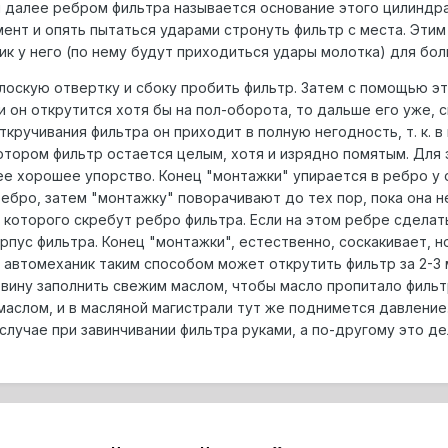
и далее ребром фильтра называется основание этого цилиндра)
мент и опять пытаться ударами стронуть фильтр с места. Эт
ик у него (по нему будут приходиться удары молотка) для бо
лоскую отвертку и сбоку пробить фильтр. Затем с помощью это
и он открутится хотя бы на пол-оборота, то дальше его уже, 
кручивания фильтра он приходит в полную негодность, т. к. 
котором фильтр остается целым, хотя и изрядно помятым. Для
ее хорошее упорство. Конец "монтажки" упирается в ребро у 
ребро, затем "монтажку" поворачивают до тех пор, пока она н
 которого скребут ребро фильтра. Если на этом ребре сделат
рпус фильтра. Конец "монтажки", естественно, соскакивает, но
 автомеханик таким способом может открутить фильтр за 2-3 
вину заполнить свежим маслом, чтобы масло пропитало фильт
маслом, и в масляной магистрали тут же поднимется давлени
 случае при завинчивании фильтра руками, а по-другому это д