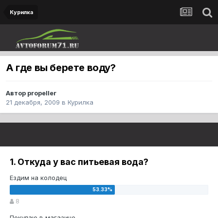
Курилка
А где вы берете воду?
Автор
propeller
21 декабря, 2009
в
Курилка
1. Откуда у вас питьевая вода?
Ездим на колодец
8
Покупаю в магазине