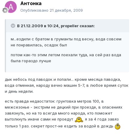
Антонка
Опубликовано
21 декабря, 2009
В 21.12.2009 в 10:24, propeller сказал:
м...ездили с братом в груманты под весну, вода совсем
не понравилась, осадок был
потом как-то этим летом поехали туда, на сей раз вода
была гораздо лучше
дык небось под паводок и попали... кроме месяца паводка,
вода отменная, народу вечно машин 5-7, в любое время суток
и день недели.
есть правда недаостаток: грунтовка метров 100, в
межсезонье - экстрим не децкий при проезде, в опасениях
завязнуть, но на то всегда много народа, кто поможет
вытолкнуть иначе сами не проедут
я за 4 года завяз
только 1 раз. секрет прост-не ездить за водой в дождь