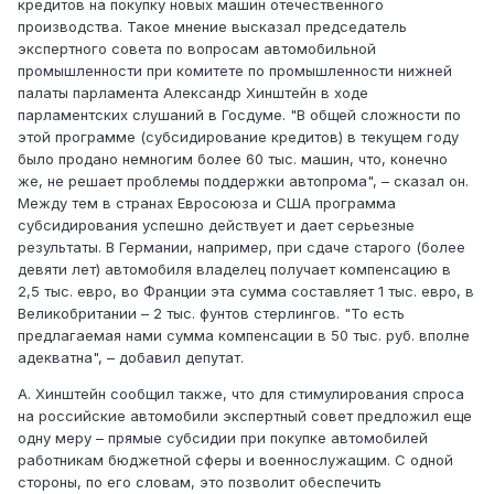
кредитов на покупку новых машин отечественного
производства. Такое мнение высказал председатель
экспертного совета по вопросам автомобильной
промышленности при комитете по промышленности нижней
палаты парламента Александр Хинштейн в ходе
парламентских слушаний в Госдуме. "В общей сложности по
этой программе (субсидирование кредитов) в текущем году
было продано немногим более 60 тыс. машин, что, конечно
же, не решает проблемы поддержки автопрома", – сказал он.
Между тем в странах Евросоюза и США программа
субсидирования успешно действует и дает серьезные
результаты. В Германии, например, при сдаче старого (более
девяти лет) автомобиля владелец получает компенсацию в
2,5 тыс. евро, во Франции эта сумма составляет 1 тыс. евро, в
Великобритании – 2 тыс. фунтов стерлингов. "То есть
предлагаемая нами сумма компенсации в 50 тыс. руб. вполне
адекватна", – добавил депутат.
А. Хинштейн сообщил также, что для стимулирования спроса
на российские автомобили экспертный совет предложил еще
одну меру – прямые субсидии при покупке автомобилей
работникам бюджетной сферы и военнослужащим. С одной
стороны, по его словам, это позволит обеспечить