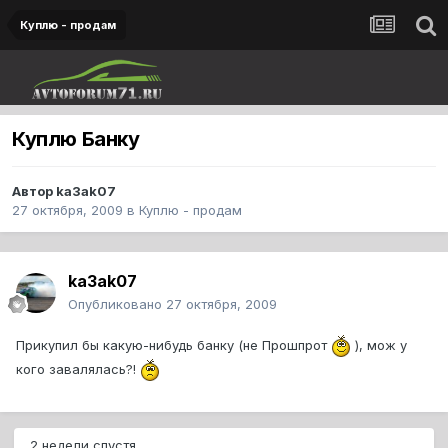
Куплю - продам
Куплю Банку
Автор
ka3ak07
27 октября, 2009
в
Куплю - продам
ka3ak07
Опубликовано
27 октября, 2009
Прикупил бы какую-нибудь банку (не Прошпрот
), мож у
кого завалялась?!
2 недели спустя...