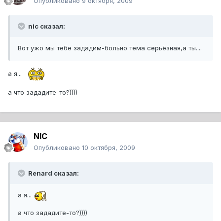
Опубликовано
9 октября, 2009
nic сказал:
Вот ужо мы тебе зададим-больно тема серьёзная,а ты....
а я...
а что зададите-то?))))
NIC
Опубликовано
10 октября, 2009
Renard сказал:
а я...
а что зададите-то?))))