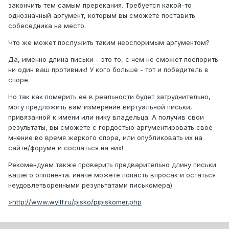
закончить тем самым пререкания. Требуется какой-то
однозначный аргумент, которым вы сможете поставить
собеседника на место.
Что же может послужить таким неоспоримым аргументом?
Да, именно длина письки - это то, с чем не сможет поспорить
ни один ваш противник! У кого больше - тот и победитель в
споре.
Но так как померить ее в реальности будет затруднительно,
могу предложить вам измерение виртуальной письки,
привязанной к имени или нику владельца. А получив свои
результаты, вы сможете с гордостью аргументировать свое
мнение во время жаркого спора, или опубликовать их на
сайте/форуме и сослаться на них!
Рекомендуем также проверить предварительно длину письки
вашего оппонента. иначе можете попасть впросак и остаться
неудовлетворенными результатами писькомера)
>http://www.wyllf.ru/pisko/pipiskomer.php