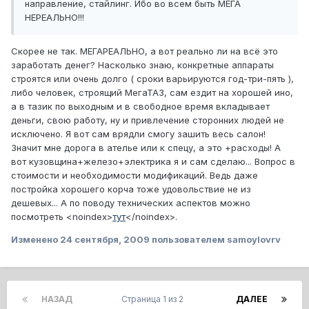
направление, стайлинг. Ибо во всем быть МЕГА
НЕРЕАЛЬНО!!!
Скорее не так. МЕГАРЕАЛЬНО, а вот реально ли на всё это
заработать денег? Насколько знаю, конкретные аппараты
строятся или очень долго ( сроки варьируются год-три-пять ),
либо человек, строящий МегаТАЗ, сам ездит на хорошей ино,
а в тазик по выходным и в свободное время вкладывает
деньги, свою работу, ну и привлечение сторонних людей не
исключено. Я вот сам врядли смогу зашить весь салон!
Значит мне дорога в ателье или к спецу, а это +расходы! А
вот кузовщина+железо+электрика я и сам сделаю... Вопрос в
стоимости и необходимости модификаций. Ведь даже
постройка хорошего корча тоже удовольствие не из
дешевых... А по поводу технических аспектов можно
посмотреть
<noindex>
тут
</noindex>
.
Изменено
24 сентября, 2009
пользователем samoylovrv
НАЗАД
Страница 1 из 2
ДАЛЕЕ