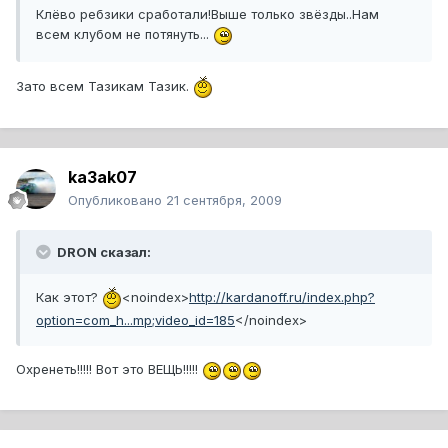
Клёво ребзики сработали!Выше только звёзды..Нам
всем клубом не потянуть...
Зато всем Тазикам Тазик.
ka3ak07
Опубликовано
21 сентября, 2009
DRON сказал:
Как этот?
<noindex>
http://kardanoff.ru/index.php?
option=com_h...mp;video_id=185
</noindex>
Охренеть!!!!! Вот это ВЕЩЬ!!!!!