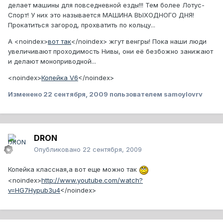
делает машины для повседневной езды!!! Тем более Лотус-
Спорт! У них это называется МАШИНА ВЫХОДНОГО ДНЯ!
Прокатиться загород, прохватить по кольцу...
А
<noindex>
вот так
</noindex>
жгут венгры! Пока наши люди
увеличивают проходимость Нивы, они её безбожно занижают
и делают моноприводной...
<noindex>
Копейка V6
</noindex>
Изменено
22 сентября, 2009
пользователем samoylovrv
DRON
Опубликовано
22 сентября, 2009
Копейка классная,а вот еще можно так
<noindex>
http://www.youtube.com/watch?
v=HG7Hypub3u4
</noindex>