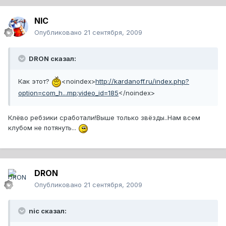
NIC
Опубликовано
21 сентября, 2009
DRON сказал:
Как этот?
<noindex>
http://kardanoff.ru/index.php?
option=com_h...mp;video_id=185
</noindex>
Клёво ребзики сработали!Выше только звёзды..Нам всем
клубом не потянуть...
DRON
Опубликовано
21 сентября, 2009
nic сказал: