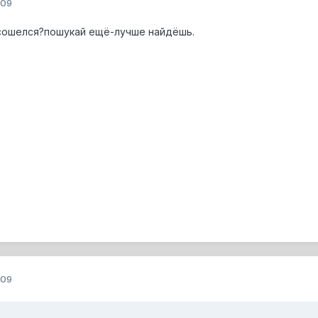
009
 сошелся?пошукай ещё-лучше найдёшь.
009