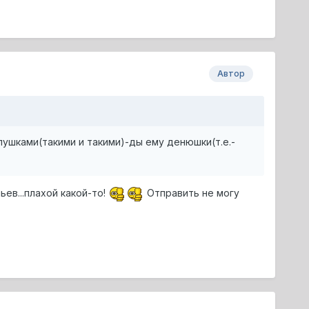
Автор
ушками(такими и такими)-ды ему денюшки(т.е.-
ьев...плахой какой-то!
Отправить не могу