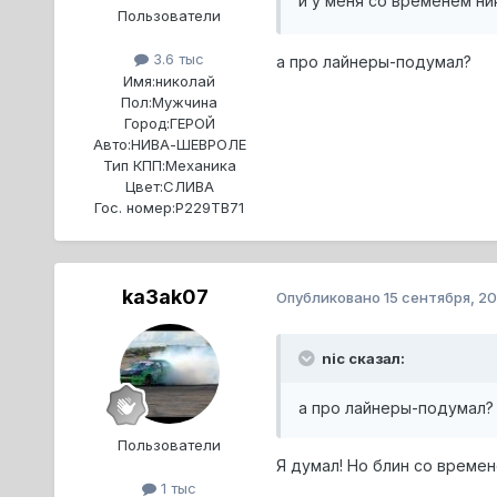
и у меня со временем ни
Пользователи
3.6 тыс
а про лайнеры-подумал?
Имя:
николай
Пол:
Мужчина
Город:
ГЕРОЙ
Авто:
НИВА-ШЕВРОЛЕ
Тип КПП:
Механика
Цвет:
СЛИВА
Гос. номер:
Р229ТВ71
ka3ak07
Опубликовано
15 сентября, 2
nic сказал:
а про лайнеры-подумал?
Пользователи
Я думал! Но блин со времен
1 тыс