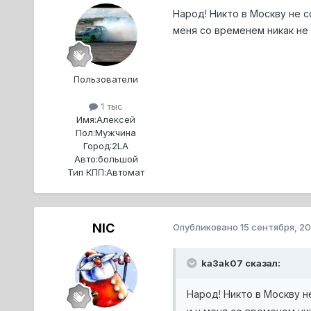
Народ! Никто в Москву не 
меня со временем никак не
Пользователи
1 тыс
Имя:
Алексей
Пол:
Мужчина
Город:
2LA
Авто:
большой
Тип КПП:
Автомат
NIC
Опубликовано
15 сентября, 2
ka3ak07 сказал:
Народ! Никто в Москву н