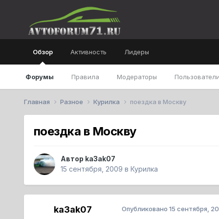
Обзор
Активность
Лидеры
Форумы
Правила
Модераторы
Пользователи
Главная
Разное
Курилка
поездка в Москву
поездка в Москву
Автор
ka3ak07
15 сентября, 2009
в
Курилка
ka3ak07
Опубликовано
15 сентября, 2