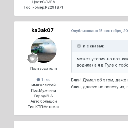
Цвет:
СЛИВА
Гос. номер:
Р229ТВ71
ka3ak07
Опубликовано
15 сентября, 2
nic сказал:
может утопия-но вот-как
водила) а я в Туле с тобо
Пользователи
1 тыс
Блин! Думал об этом, даже 
Имя:
Алексей
блин, далеко не повезу их,
Пол:
Мужчина
Город:
2LA
Авто:
большой
Тип КПП:
Автомат