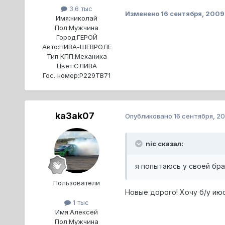
3.6 тыс
Изменено
16 сентября, 2009
Имя:
николай
Пол:
Мужчина
Город:
ГЕРОЙ
Авто:
НИВА-ШЕВРОЛЕ
Тип КПП:
Механика
Цвет:
СЛИВА
Гос. номер:
Р229ТВ71
ka3ak07
Опубликовано
16 сентября, 2
nic сказал:
я попытаюсь у своей бра
Пользователи
Новые дорого! Хочу б/у июо
1 тыс
Имя:
Алексей
Пол:
Мужчина