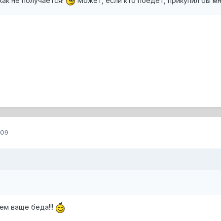
как не получается!
Может, если кто поедет, прикупил бы мн
009
ем ваще беда!!!