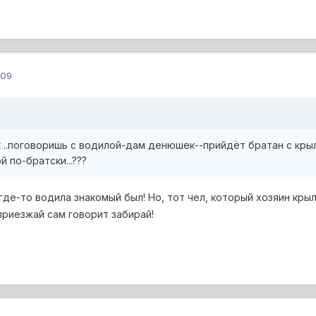
009
 ..поговоришь с водилой-дам денюшек--прийдёт братан с крыл
й по-братски...???
где-то водила знакомый был! Но, тот чел, который хозяин крыл
 приезжай сам говорит забирай!