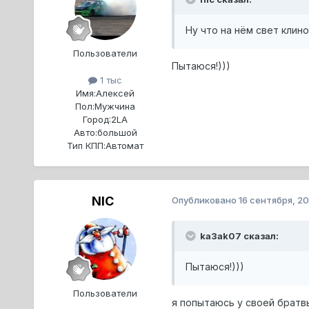
Ну что на нём свет кли
Пользователи
Пытаюся!)))
1 тыс
Имя:
Алексей
Пол:
Мужчина
Город:
2LA
Авто:
большой
Тип КПП:
Автомат
NIC
Опубликовано
16 сентября, 2
ka3ak07 сказал:
Пытаюся!)))
Пользователи
я попытаюсь у своей братвы