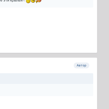
е эти крылья?!
Автор