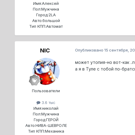
Имя:
Алексей
Пол:
Мужчина
Город:
2LA
Авто:
большой
Тип КПП:
Автомат
NIC
Опубликовано
15 сентября, 2
может утопия-но вот-как .
а я в Туле с тобой по-братск
Пользователи
3.6 тыс
Имя:
николай
Пол:
Мужчина
Город:
ГЕРОЙ
Авто:
НИВА-ШЕВРОЛЕ
Тип КПП:
Механика