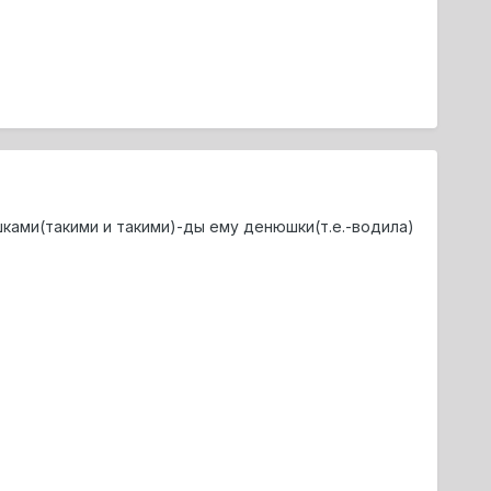
ками(такими и такими)-ды ему денюшки(т.е.-водила)