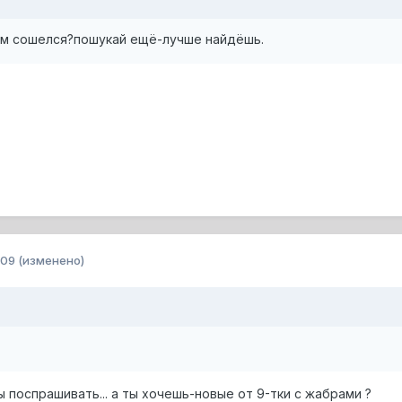
ном сошелся?пошукай ещё-лучше найдёшь.
009
(изменено)
 поспрашивать... а ты хочешь-новые от 9-тки с жабрами ?