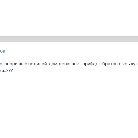
009
.поговоришь с водилой-дам денюшек--прийдёт братан с крылуш
и...???