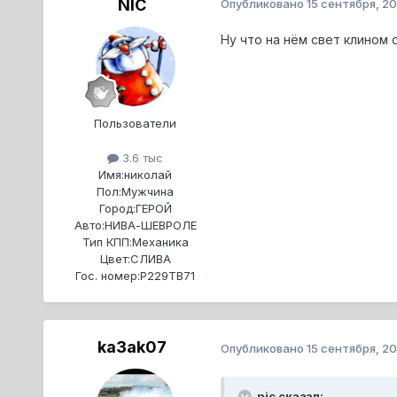
NIC
Опубликовано
15 сентября, 2
Ну что на нём свет клином
Пользователи
3.6 тыс
Имя:
николай
Пол:
Мужчина
Город:
ГЕРОЙ
Авто:
НИВА-ШЕВРОЛЕ
Тип КПП:
Механика
Цвет:
СЛИВА
Гос. номер:
Р229ТВ71
ka3ak07
Опубликовано
15 сентября, 2
nic сказал: