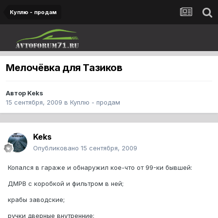
Куплю - продам
Мелочёвка для Тазиков
Автор
Keks
15 сентября, 2009
в
Куплю - продам
Keks
Опубликовано
15 сентября, 2009
Копался в гараже и обнаружил кое-что от 99-ки бывшей:
ДМРВ с коробкой и фильтром в ней;
крабы заводские;
ручки дверные внутренние;