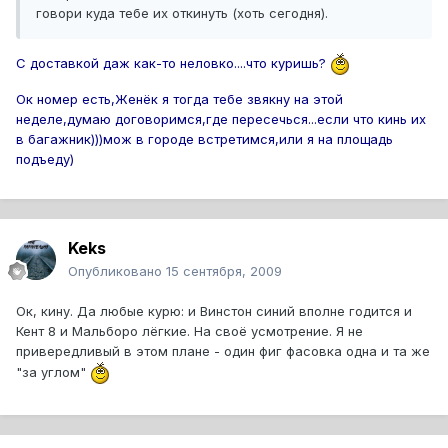
говори куда тебе их откинуть (хоть сегодня).
С доставкой даж как-то неловко....что куришь?
Ок номер есть,Женёк я тогда тебе звякну на этой
неделе,думаю договоримся,где пересечься...если что кинь их
в багажник)))мож в городе встретимся,или я на площадь
подъеду)
Keks
Опубликовано
15 сентября, 2009
Ок, кину. Да любые курю: и Винстон синий вполне годится и
Кент 8 и Мальборо лёгкие. На своё усмотрение. Я не
привередливый в этом плане - один фиг фасовка одна и та же
"за углом"