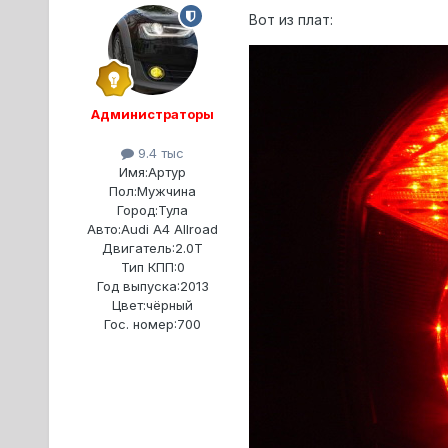
Вот из плат:
Администраторы
9.4 тыс
Имя:
Артур
Пол:
Мужчина
Город:
Тула
Авто:
Audi A4 Allroad
Двигатель:
2.0T
Тип КПП:
0
Год выпуска:
2013
Цвет:
чёрный
Гос. номер:
700