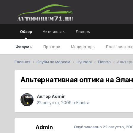
Обзор
Активность
Лидеры
Форумы
Правила
Модераторы
Пользователи
Главная
Клубы по маркам
Hyundai
Elantra
Альтерн
Альтернативная оптика на Эла
Автор
Admin
22 августа, 2009
в
Elantra
Admin
Опубликовано
22 августа, 20