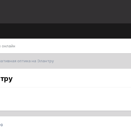
 онлайн
ативная оптика на Элантру
нтру
09