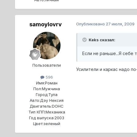
samoylovrv
Опубликовано
27 июля, 2009
Keks сказал:
Если не раньше...Я себе 
Пользователи
Усилители и каркас надо по
596
Имя:
Роман
Пол:
Мужчина
Город:
Тула
Авто:
Дэу Нексия
Двигатель:
DOHC
Тип КПП:
Механика
Год выпуска:
2003
Цвет:
зеленый