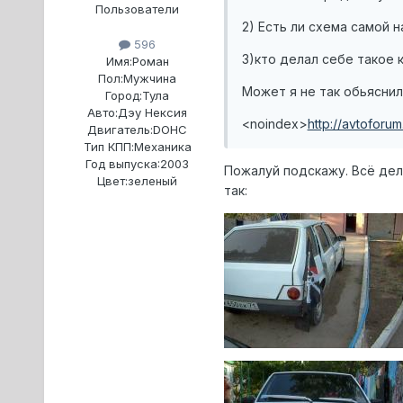
Пользователи
2) Есть ли схема самой н
596
3)кто делал себе такое 
Имя:
Роман
Пол:
Мужчина
Может я не так обьяснил
Город:
Тула
Авто:
Дэу Нексия
<noindex>
http://avtoforum
Двигатель:
DOHC
Тип КПП:
Механика
Год выпуска:
2003
Пожалуй подскажу. Всё дела
Цвет:
зеленый
так: