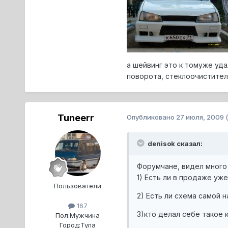
а шейвинг это к томуже уд
поворота, стеклоочистителе
Tuneerr
Опубликовано
27 июля, 2009
denisok сказал:
Форумчане, видел много 
1) Есть ли в продаже уж
Пользователи
2) Есть ли схема самой н
167
3)кто делал себе такое 
Пол:
Мужчина
Город:
Тула