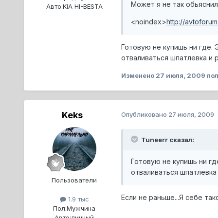
Может я не так обьяснил
Авто:
KIA HI-BESTA
<noindex>
http://avtoforum
Готовую не купишь ни где. 
отваливаться шпатлевка и р
Изменено
27 июля, 2009
пол
Keks
Опубликовано
27 июля, 2009
Tuneerr сказал:
Готовую не купишь ни гд
отваливаться шпатлевка 
Пользователи
Если не раньше...Я себе так
1.9 тыс
Пол:
Мужчина
Авто:
личный