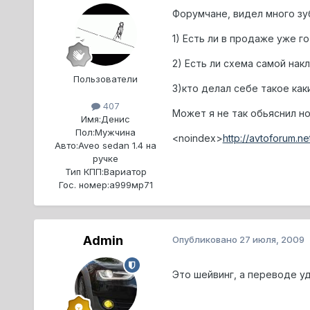
Форумчане, видел много зуб
1) Есть ли в продаже уже г
2) Есть ли схема самой нак
Пользователи
3)кто делал себе такое как
407
Может я не так обьяснил но
Имя:
Денис
Пол:
Мужчина
<noindex>
http://avtoforum.ne
Авто:
Aveo sedan 1.4 на
ручке
Тип КПП:
Вариатор
Гос. номер:
a999мр71
Admin
Опубликовано
27 июля, 2009
Это шейвинг, а переводе у