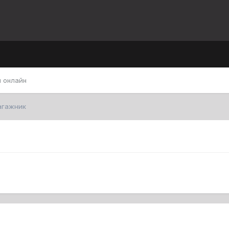
 онлайн
агажник