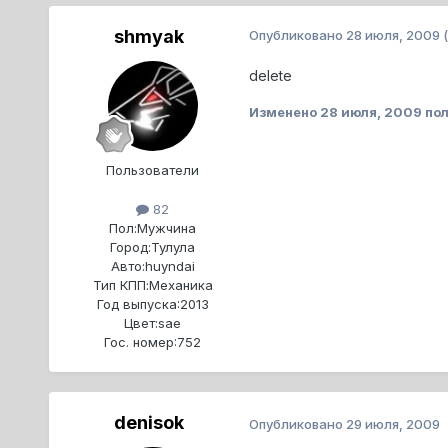
shmyak
Опубликовано
28 июля, 2009
delete
Изменено
28 июля, 2009
пол
Пользователи
82
Пол:
Мужчина
Город:
Тулула
Авто:
huyndai
Тип КПП:
Механика
Год выпуска:
2013
Цвет:
sae
Гос. номер:
752
denisok
Опубликовано
29 июля, 2009