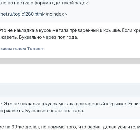
 но вот ветка с форума где такой задок
.net.ru/topic1280.html
</noindex>
Это не накладка а кусок метала приваренный к крышке. Если х
жаветь. Буквально через пол года.
ьзователем Tuneerr
е. Это не накладка а кусок метала приваренный к крышке. Если
и ржаветь. Буквально через пол года.
ое на 99-ке делал, но помимо того, что варил, делал усилители