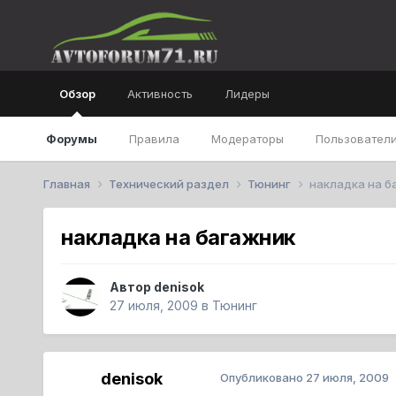
Обзор
Активность
Лидеры
Форумы
Правила
Модераторы
Пользователи
Главная
Технический раздел
Тюнинг
накладка на б
накладка на багажник
Автор
denisok
27 июля, 2009
в
Тюнинг
denisok
Опубликовано
27 июля, 2009