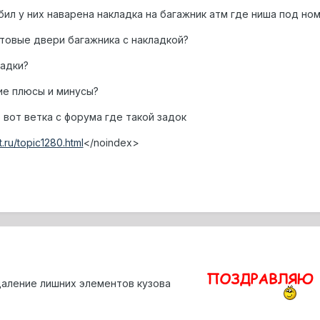
ил у них наварена накладка на багажник атм где ниша под ном
отовые двери багажника с накладкой?
ладки?
ие плюсы и минусы?
 вот ветка с форума где такой задок
t.ru/topic1280.html
</noindex>
даление лишних элементов кузова