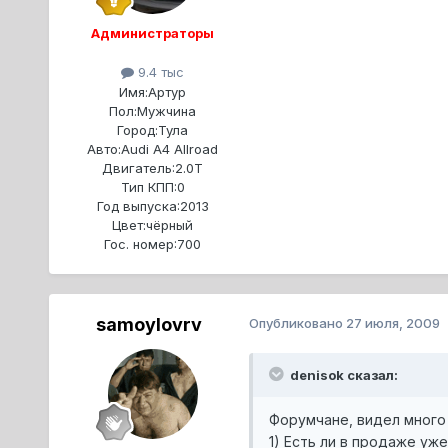
Администраторы
9.4 тыс
Имя:
Артур
Пол:
Мужчина
Город:
Тула
Авто:
Audi A4 Allroad
Двигатель:
2.0T
Тип КПП:
0
Год выпуска:
2013
Цвет:
чёрный
Гос. номер:
700
samoylovrv
Опубликовано
27 июля, 2009
denisok сказал:
Форумчане, видел много 
1) Есть ли в продаже уж