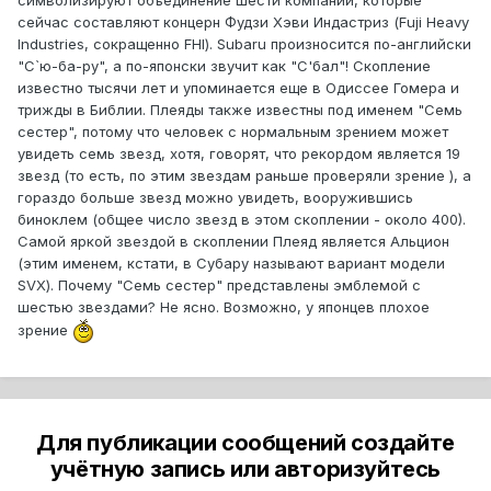
символизируют объединение шести компаний, которые
сейчас составляют концерн Фудзи Хэви Индастриз (Fuji Heavy
Industries, сокращенно FHI). Subaru произносится по-английски
"С`ю-ба-ру", а по-японски звучит как "С'бал"! Скопление
известно тысячи лет и упоминается еще в Одиссее Гомера и
трижды в Библии. Плеяды также известны под именем "Семь
сестер", потому что человек с нормальным зрением может
увидеть семь звезд, хотя, говорят, что рекордом является 19
звезд (то есть, по этим звездам раньше проверяли зрение ), а
гораздо больше звезд можно увидеть, вооружившись
биноклем (общее число звезд в этом скоплении - около 400).
Самой яркой звездой в скоплении Плеяд является Альцион
(этим именем, кстати, в Субару называют вариант модели
SVX). Почему "Семь сестер" представлены эмблемой с
шестью звездами? Не ясно. Возможно, у японцев плохое
зрение
Для публикации сообщений создайте
учётную запись или авторизуйтесь