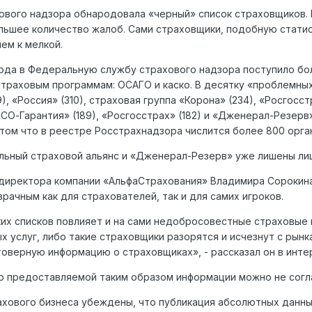
вого надзора обнародовала «черный» список страховщиков. В
льшее количество жалоб. Сами страховщики, подобную статис
ем к мелкой.
года в Федеральную службу страхового надзора поступило бо
траховым программам: ОСАГО и каско. В десятку «проблемных
), «Россия» (310), страховая группа «Корона» (234), «Росгосс
ЕСО-Гарантия» (189), «Росгосстрах» (182) и «Дженерал-Резерв»
том что в реестре Росстрахнадзора числится более 800 орга
альный страховой альянс и «Дженерал-Резерв» уже лишены ли
директора компании «АльфаСтрахования» Владимира Сорокина
рачным как для страхователей, так и для самих игроков.
ких списков повлияет и на сами недобросовестные страховые 
услуг, либо такие страховщики разорятся и исчезнут с рынка
оверную информацию о страховщиках», - рассказал он в инт
ю предоставляемой таким образом информации можно не согл
хового бизнеса убеждены, что публикация абсолютных данны