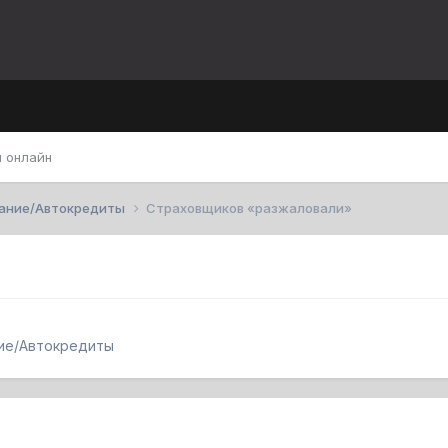
 онлайн
вание/Автокредиты
Страховщиков «разжаловали»
ие/Автокредиты