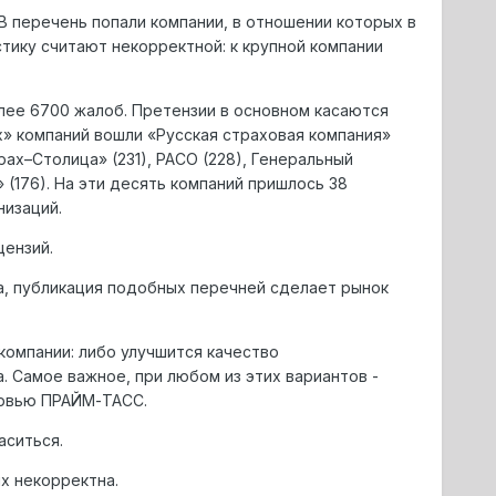
 перечень попали компании, в отношении которых в
тику считают некорректной: к крупной компании
лее 6700 жалоб. Претензии в основном касаются
» компаний вошли «Русская страховая компания»
трах–Столица» (231), РАСО (228), Генеральный
 (176). На эти десять компаний пришлось 38
низаций.
цензий.
, публикация подобных перечней сделает рынок
компании: либо улучшится качество
. Самое важное, при любом из этих вариантов -
ервью ПРАЙМ-ТАСС.
аситься.
х некорректна.