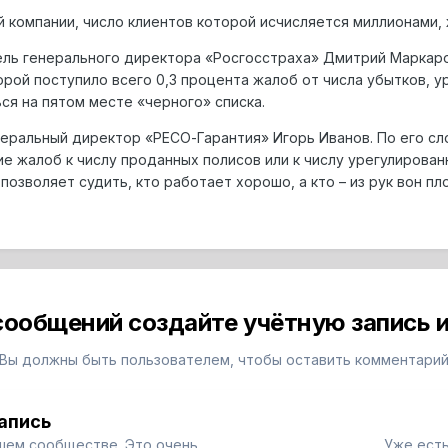
й компании, число клиентов которой исчисляется миллионами,
ель генерального директора «Росгосстраха» Дмитрий Маркаро
рой поступило всего 0,3 процента жалоб от числа убытков, ур
ся на пятом месте «черного» списка.
еральный директор «РЕСО-Гарантия» Игорь Иванов. По его сл
 жалоб к числу проданных полисов или к числу урегулирован
позволяет судить, кто работает хорошо, а кто – из рук вон пло
сообщений создайте учётную запись и
Вы должны быть пользователем, чтобы оставить комментари
апись
шем сообществе. Это очень
Уже есть