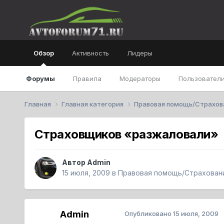
Обзор
Активность
Лидеры
Форумы
Правила
Модераторы
Пользователи
Главная
Главная категория
Правовая помощь/Страхо
Страховщиков «разжаловали»
Автор
Admin
15 июля, 2009
в
Правовая помощь/Страхован
Admin
Опубликовано
15 июля, 2009