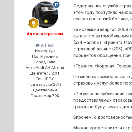
Федеральная служба страхо
этом году поступило наибо
всегда претензий больше, ч
За истекший квартал 2009 
Администраторы
выплат по автомобильным с
(524 жалобы), «Гранит» (459
9.4 тыс
страховой альянс (205), «Р
Имя:
Артур
процентов обращений, при 
Пол:
Мужчина
Город:
Тула
«Гранит», «Корона», Генер
Авто:
Audi A4 Allroad
Двигатель:
2.0T
По мнению коммерческого 
Тип КПП:
0
страховых услуг более проз
Год выпуска:
2013
Цвет:
чёрный
«Регулярная публикация та
Гос. номер:
700
предоставляемых страховых 
граждане будут иметь дост
Впрочем, с достоверность
Многие представители стра